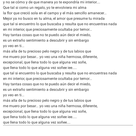
y no se cómo y de que manera yo te expondría mi interior....
Que tal si como un regalo, yo te envolviera mi alma
la flor que creció sola en el campo y el más sencillo amanecer...
Mejor ya no busco en tu alma, el amor que presume tu mirada
que tal si encuentro lo que buscaba y resulta que no encuentras nada
en mi interior, que preciosamente ocultaba por temor...
Hay tantas cosas que no te puedo aún decir el miedo,
es un extraño sentimiento a descubrir y sin embargo
yo veo en ti...
más alla de tu precioso pelo negro y de tus labios que
me muero por besar... yo veo una niña hermosa, diferente,
excepcional, que llena todo lo que alguna vez soñe,
que llena todo lo que alguna vez soñee iee.....
que tal si encuentro lo que buscaba y resulta que no encuentras nada
en mi interior, que preciosamente ocultaba por temor...
Hay tantas cosas que no te puedo aún decir el miedo,
es un extraño sentimiento a descubrir y sin embargo
yo veo en ti...
más alla de tu precioso pelo negro y de tus labios que
me muero por besar... yo veo una niña hermosa, diferente,
excepcional, que llena todo lo que alguna vez soñe,
que llena todo lo que alguna vez soñee iee.....
que llena todo lo que alguna vez soñee....