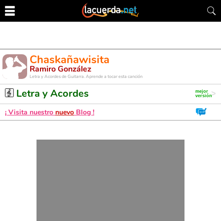
Chaskañawisita
Ramiro González
Letra y Acordes de Guitarra. Aprende a tocar esta canción
Letra y Acordes
¡ Visita nuestro
nuevo
Blog !