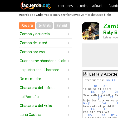
canciones
acordes
afinador
favori
Acordes de Guitarra
»
R
»
Raly Barrionuevo
» Zamba de usted (Tab)
Zamb
Populares
del Artista
Historial
Raly B
Zamba y acuarela
Letras, Aco
Zamba de usted
Zamba por vos
Cuando me abandone el alma
La pucha con el hombre
Letra y Acorde
De mi madre
Introducción: 
Em7
A7
Em7
A7
Chacarera del sufrido
Yo no se si podrá

Em7
A7
Dm
esta zamba llegar a us
La Pomeña
Em7
A7
Gmaj7
Em7
Chacarera del Exilio
buscando el pueblito 
Em7
A7
Por oír otra vez

Luna Cautiva
Em7
A7
Dmaj7
la tonadita de su voz
