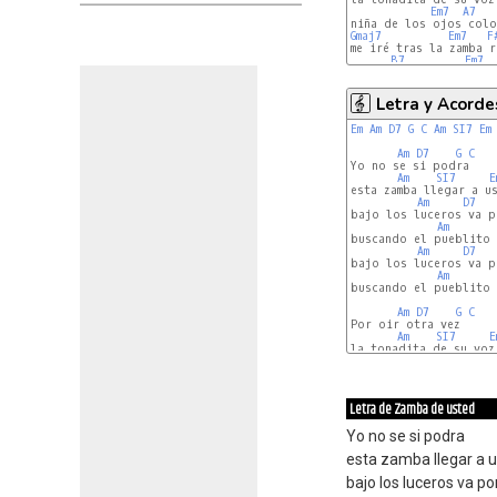
Em7
A7
Gmaj7
Em7
F
me iré tras la zamba r
B7
Em7
Letra y Acorde
Em
Am
D7
G
C
Am
SI7
Em
Am
D7
G
C
Yo no se si podra

Am
SI7
E
esta zamba llegar a us
Am
D7
bajo los luceros va p
Am
buscando el pueblito 
Am
D7
bajo los luceros va p
Am
buscando el pueblito 
Am
D7
G
C
Por oir otra vez

Am
SI7
E
la tonadita de su voz

Am
D7
Letra de Zamba de usted
Yo no se si podra
esta zamba llegar a 
bajo los luceros va po