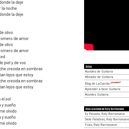
donde la deje
r la noche
donde la deje
de olivo
 romero de amor
de olivo
 romero de amor
ted
de piel y de vos
Extras
che crecida en sombras
Acordes de Guitarra
an lejos que estoy
Afinador de Guitarra
che crecida en sombras
¡nuevo!
Blog de LaCuerda
an lejos que estoy
Aprender a tocar Guitarra
Acordes Guitarra
el sol
a y sueño
Otras canciones de Raly Barrionuevo
 me olvido
Ey Paisano, Raly Barrionuevo
a y sueño
Siete Palabras, Raly Barrionuev
 me olvido
Frias, Raly Barrionuevo