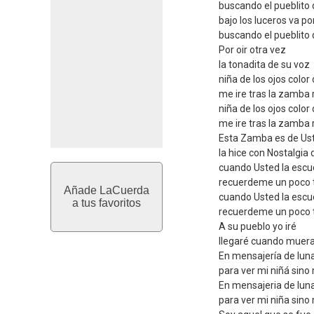
buscando el pueblito 
bajo los luceros va po
buscando el pueblito 
Por oir otra vez
la tonadita de su voz
niña de los ojos color 
me ire tras la zamba
niña de los ojos color 
me ire tras la zamba
Esta Zamba es de Us
la hice con Nostalgia 
cuando Usted la escu
recuerdeme un poco t
Añade LaCuerda
cuando Usted la escu
a tus favoritos
recuerdeme un poco t
A su pueblo yo iré
llegaré cuando muera 
En mensajería de lun
para ver mi niñá sino
En mensajeria de lun
para ver mi niña sino