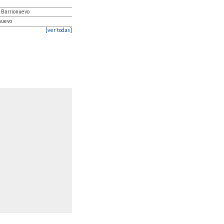
 Barrionuevo
onuevo
[ver todas]