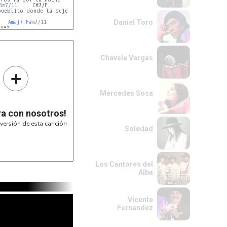
Bm7/11
     C#7/F         
F#m7/11
ueblito donde la deje

Daniel Toro
Amaj7
F#m7/11
vez

E9
Amaj7
G
F#
Chavela Vargas
+
Mercedes Sosa
ra con nosotros!
versión de esta canción
Soledad
Los Cantores del
Alba
Vicente
Fernandez