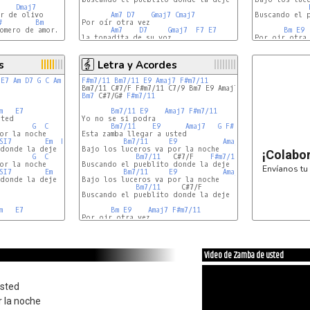
Dmaj7
Am7
D7
Gmaj7
Cmaj7
Buscando el p
#
Bm
Por oír otra vez

omero de amor. Bis

Am7
D7
Gmaj7
F7
E7
Bm
E9
la tonadita de su voz

Por oir otra 
Am7
D7
Gmaj7
Cmaj7
Bm7
s
Letra y Acordes
E7
Am
D7
G
C
Am
SI7
Em
F#m7/11
Bm7/11
E9
Amaj7
F#m7/11
Bm7
 C#7/G# 
F#m7/11
m
E7
Bm7/11
E9
Amaj7
F#m7/11
ted

Yo no se si podra

G
C
Bm7/11
E9
Amaj7
G
F#
or la noche

Esta zamba llegar a usted

SI7
Em
E7
Bm7/11
E9
Amaj7
D9
donde la deje

Bajo los luceros va por la noche

¡Colabo
G
C
Bm7/11
   C#7/F    
F#m7/11
F#7
or la noche

Buscando el pueblito donde la deje

Envíanos tu 
SI7
Em
Bm7/11
E9
Amaj7
D6
donde la deje

Bajo los luceros va por la noche

Bm7/11
     C#7/F         
F#m7/11
Buscando el pueblito donde la deje

m
E7
Bm
E9
Amaj7
F#m7/11
Por oir otra vez

G
C
Bm7
E9
Amaj7
G
F#
Video de Zamba de usted
usted
r la noche