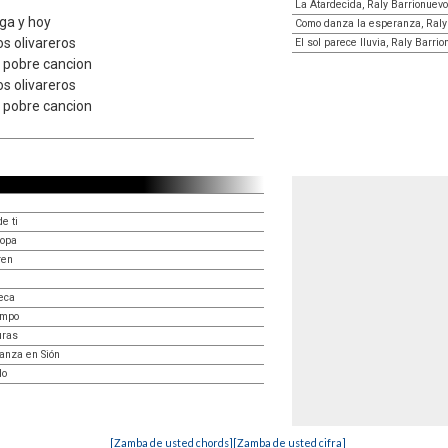
La Atardecida, Raly Barrionuevo
ega y hoy
Como danza la esperanza, Raly
s olivareros
El sol parece lluvia, Raly Barri
u pobre cancion
s olivareros
u pobre cancion
e ti
ropa
ren
eca
empo
uras
anza en Sión
do
[Zamba de usted chords]
[Zamba de usted cifra]