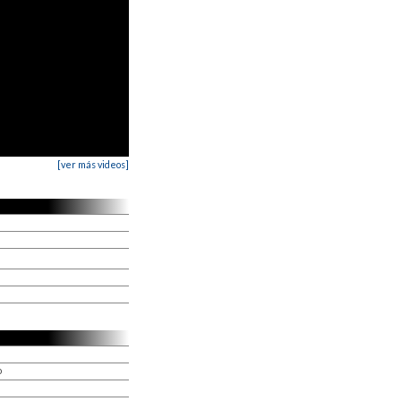
[ver más videos]
o