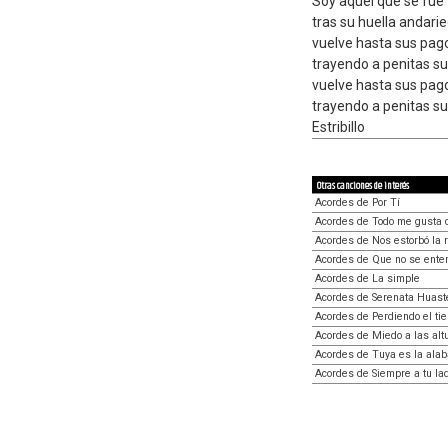
Soy aquel que se fue
tras su huella andari
vuelve hasta sus pago
trayendo a penitas s
vuelve hasta sus pago
trayendo a penitas s
Estribillo
Otras canciones de interés
Acordes de Por Tí
Acordes de Todo me gusta d
Acordes de Nos estorbó la 
Acordes de Que no se ente
Acordes de La simple
Acordes de Serenata Huast
Acordes de Perdiendo el ti
Acordes de Miedo a las alt
Acordes de Tuya es la alab
Acordes de Siempre a tu la