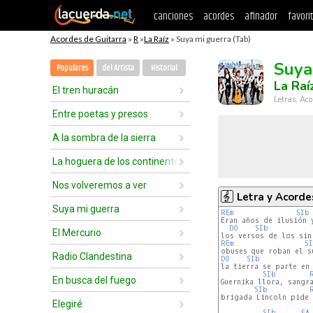
canciones
acordes
afinador
favori
Acordes de Guitarra
»
R
»
La Raíz
» Suya mi guerra (Tab)
Suya
Populares
del Artista
Historial
La Raí
El tren huracán
Letras, Aco
Entre poetas y presos
A la sombra de la sierra
La hoguera de los continentes
Nos volveremos a ver
Letra y Acorde
Suya mi guerra
REm
SIb
Eran años de ilusión 
DO
SIb
El Mercurio
REm
S
Radio Clandestina
DO
SIb
la tierra se parte en 
SIb
En busca del fuego
Guernika llora, sangr
SIb
brigada Lincoln pide 
Elegiré
SIb
FA