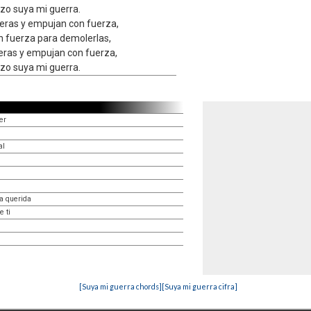
izo suya mi guerra.
teras y empujan con fuerza,
n fuerza para demolerlas,
teras y empujan con fuerza,
izo suya mi guerra.
er
al
a querida
e ti
[Suya mi guerra chords]
[Suya mi guerra cifra]