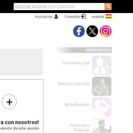
⚲
Inscripción
Conexión
Artistas Sugeridos
Comando Gaf
Marcos Yaroide
Bb
F
1-1-0----------------
3-----3-1-1---1------
+
3-------2---2--------
3-------3------------
1-------0------------
Billy Bunster
--------3------------
---------------------
---------------------
---------------------
---------------------
ra con nosotros!
---------------------
Francisco
---------------------
versión de esta canción
Palazón
Bb
F