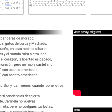
E|------------0-1-3-----3-------------0-1-3-6-5---5-3-
", con acento americano.

B|----------3-----1---1---1---------1-------5---6-3---
SOLm
LA
G|--------2-------3-3-------3-----0---------5-----3---
", con acento americano.

Video de Suya mi guerra
 y banderas de morado,
voz, gritos de Lorca y Machado,
sueño, en esas noches silbaron
dos y el mundo mira a otro lado.
 el corazón, la libertad es pecado,
munición, pero no habla castellano.
!", con acento americano.
!", con acento americano.
m, Sib y La, menos cuando pone otros
rti conciencias despierta,
nte, Carmela no vuelvas
errota, pero no cuelgues tus botas,
Extras
arte, suenen las trompetas.