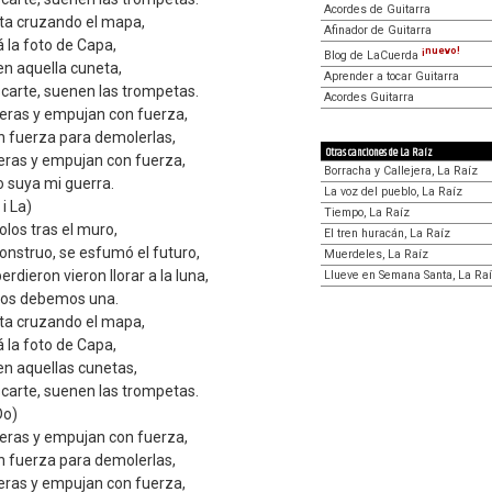
Acordes de Guitarra
sta cruzando el mapa,
Afinador de Guitarra
 la foto de Capa,
¡nuevo!
Blog de LaCuerda
en aquella cuneta,
Aprender a tocar Guitarra
arte, suenen las trompetas.
Acordes Guitarra
teras y empujan con fuerza,
n fuerza para demolerlas,
Otras canciones de La Raíz
teras y empujan con fuerza,
Borracha y Callejera, La Raíz
o suya mi guerra.
La voz del pueblo, La Raíz
i La)
Tiempo, La Raíz
olos tras el muro,
El tren huracán, La Raíz
onstruo, se esfumó el futuro,
Muerdeles, La Raíz
rdieron vieron llorar a la luna,
Llueve en Semana Santa, La Ra
ta os debemos una.
sta cruzando el mapa,
 la foto de Capa,
en aquellas cunetas,
arte, suenen las trompetas.
Do)
teras y empujan con fuerza,
n fuerza para demolerlas,
teras y empujan con fuerza,