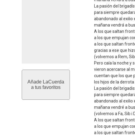
La pasión del brigadí
para siempre quedará
abandonado al exilio 
mañana vendrá a busc
A los que saltan fron
a los que empujan co
a los que saltan fron
gracias a ese que hiz
(volvemos a Rem, Sib 
Pero caía la noche y s
vieron acercarse al m
cuentan que los que pe
Añade LaCuerda
los hijos de la derro
a tus favoritos
La pasión del brigadi
para siempre quedará
abandonado al exilio 
mañana vendré a busc
(volvemos a Fa, Sib i 
A los que saltan fron
a los que empujan co
a los que saltan fron