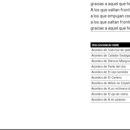
gracias a aquel que h
A los que saltan fron
a los que empujan co
a los que saltan fron
gracias a aquel que h
Otras canciones de interés
Acordes de Guerras de pod
Acordes de Catador Enologo
Acordes de Silencio Margin
Acordes de Parte del día
Acordes de El oso corredor
Acordes de El Cartero
Acordes de Adiós mi Españ
Acordes de A un milímero d
Acordes de El ojo de vidrio
Acordes de A mi prójimo