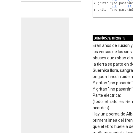
Y gritan "¡no pasarán!
SIb
FA
Y gritan "¡no pasarán!
Letra de Suya mi guerra
Eran años de ilusión
los versos de los sin 
obuses que roban el 
la tierra se parte en 
Guernika llora, sangra
brigada Lincoln pide 
Y gritan "¡no pasarán
Y gritan "¡no pasarán
Parte elèctrica:
(todo el rato és Re
acordes)
Hay un poema de Albe
primera línea del fre
que el Ebro huele a d
mañana vendrá a busc