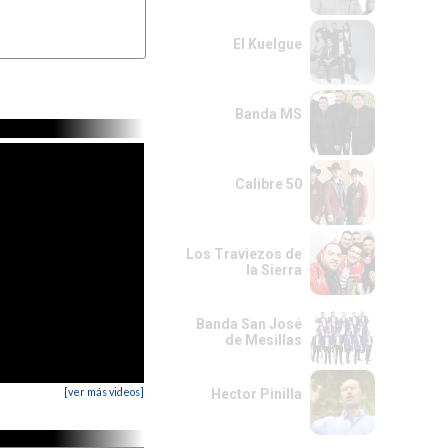
--3-1-------1--------
3-1---3-----1-1---1--
--3-----3---2---2----
El Kuelgue
Banda MS
Calibre 50
Los Traviezos de
la Sierra
Banda San José
de Mesillas
[ver más videos]
Hector Pinilla