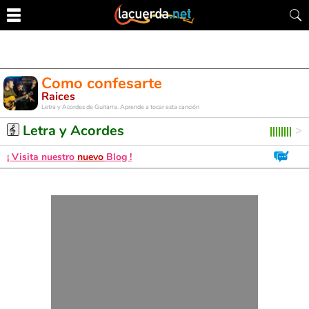
Como confesarte
Raices
Letra y Acordes de Guitarra. Aprende a tocar esta canción
Letra y Acordes
¡ Visita nuestro
nuevo
Blog !