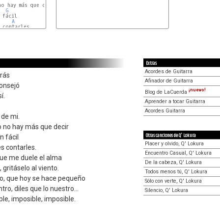
o hay más que decir

G
 fácil

A
contarles.

Extras
Acordes de Guitarra
rás
Afinador de Guitarra
onsejó
¡nuevo!
Blog de LaCuerda
í.
Aprender a tocar Guitarra
o
Acordes Guitarra
 de mi.
 no hay más que decir
Otras canciones de Q' Lokura
n fácil
Placer y olvido, Q' Lokura
s contarles.
Encuentro Casual, Q' Lokura
que me duele el alma
De la cabeza, Q' Lokura
gritáselo al viento.
Todos menos tú, Q' Lokura
ño, que hoy se hace pequeño
Sólo con verte, Q' Lokura
o, diles que lo nuestro...
Silencio, Q' Lokura
le, imposible, imposible.
o