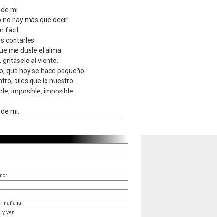
 de mi.
 no hay más que decir
n fácil
s contarles.
que me duele el alma
gritáselo al viento.
ño, que hoy se hace pequeño
o, diles que lo nuestro...
le, imposible, imposible.
o
 de mi.
mor
la mañana
 y ven