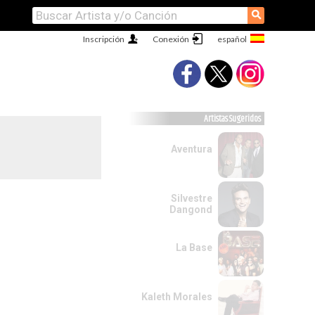
⚲
Inscripción
Conexión
Artistas Sugeridos
Aventura
Silvestre
Dangond
La Base
Kaleth Morales