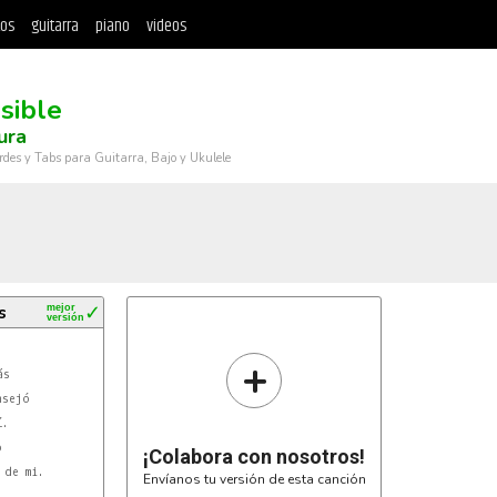
tos
guitarra
piano
videos
sible
ura
rdes y Tabs para Guitarra, Bajo y Ukulele
s
mejor
✓
versión
+
.

¡Colabora con nosotros!
de mi.

Envíanos tu versión de esta canción
Bm