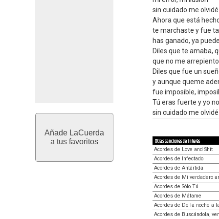
sin cuidado me olvidé
Ahora que está hecho
te marchaste y fue ta
has ganado, ya puede
Diles que te amaba, 
que no me arrepiento, 
Diles que fue un sue
y aunque queme adentr
fue imposible, imposib
Tú eras fuerte y yo n
sin cuidado me olvidé
Añade LaCuerda
a tus favoritos
Otras canciones de interés
Acordes de Love and Shit
Acordes de Infectado
Acordes de Antártida
Acordes de Mi verdadero a
Acordes de Sólo Tú
Acordes de Mátame
Acordes de De la noche a 
Acordes de Buscándola, ven