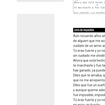
Ahora que está hecho n
A
te marchaste y fue tan
has ganado, ya puedes 
Letra de Imposible
Aún recuerdo años at
de alguien que me ac
cuídate de un amor as
Tú eras fuerte y yo n
sin cuidado me olvidé
Ahora que está hecho
te marchaste y fue ta
has ganado, ya puede
Diles que te amaba, 
que no me arrepiento, 
Diles que fue un sue
y aunque queme adentr
fue imposible, imposib
Tú eras fuerte y yo n
mi error, mi ilusión