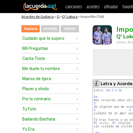
canciones
acordes
afinador
favori
Acordes de Guitarra
»
Q
»
Q' Lokura
» Imposible (Tab)
Impo
Populares
del Artista
Historial
Q' Lok
Cuidado que te supero
Letras, Aco
Mil Preguntas
Carita Triste
Me duele tu nombre
Manos de tijera
Letra y Acorde
Placer y olvido
Intro: 
Bm
D
G
Em
Bm
Por lo contrario
D
Tu Foto
A
G
cuídate de un amor así
Bailando Bachata
MI
 error, 
MI
 ilusión

sin cuidado me olvidé 
Yo Era
Em