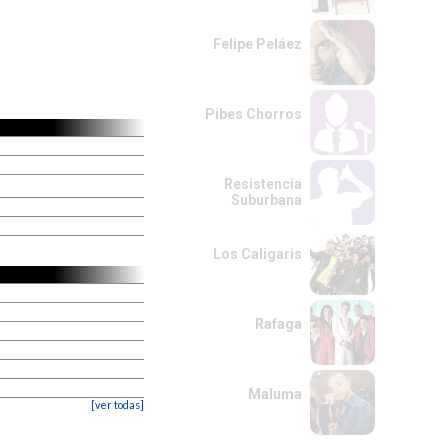
Felipe Peláez
Pibes Chorros
Resistencia
Suburbana
Los Caligaris
Rafaga
Maluma
[ver todas]