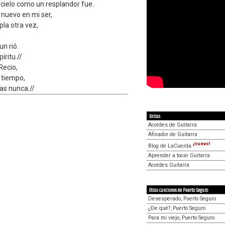
 cielo como un resplandor fue.
 nuevo en mi ser,
pla otra vez,
n rió.
íritu.//
Recio,
 tiempo,
as nunca.//
Extras
Acordes de Guitarra
Afinador de Guitarra
¡nuevo!
Blog de LaCuerda
Aprender a tocar Guitarra
Acordes Guitarra
Otras canciones de Puerto Seguro
Desesperado, Puerto Seguro
¿De qué?, Puerto Seguro
Para mi viejo, Puerto Seguro