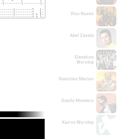
-|---------|---------|---------|  6

-------|---------^   |----|---------^
-------|---------^   |----|---------^
Vino Nuevo
-------|---------^ > |----|---------^
-------|---------^ > |----|----x----^
Abel Zavala
Elevation
Worship
Stanislao Marino
Danilo Montero
Kairos Worship