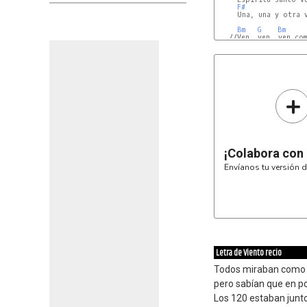
F#
     Una, una y otra v
Bm
G
Bm
   //Ven, ven, ven com
Bm
G
E
+
¡Colabora con
Envíanos tu versión d
Letra de Viento recio
Todos miraban como e
pero sabían que en po
Los 120 estaban junt