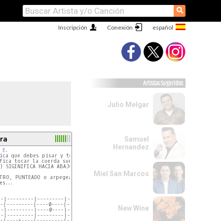
⚲
Inscripción
Conexión
Artistas Sugeridos
Julio Melgar
ra
Samuel
Hernandez
 
E
.

ica que debes pisar y tocar la cuerda

fica tocar la cuerda suelta

) SIGINIFICA HACIA ABAJO.

Miel San Marcos
TRO, PUNTEADO o arpegeado

s...



-|---------|---------|---------^  1

-|---------|----0----|---------^  2

New Wine
-|---------|----0----|---------^  3

-|---------|---------|----x----^  4
