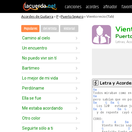
canciones
acordes
afinador
favori
Acordes de Guitarra
»
P
»
Puerto Seguro
» Viento recio (Tab)
Vien
Populares
del Artista
Historial
Puert
Camino al cielo
Letras, Aco
Un encuentro
No puedo vivr sin tí
Bartimeo
Lo mejor de mi vida
Letra y Acorde
Perdóname
Bm
Bm
Ella se fue
Bm
G
Bm
G
Me estaba acordando
Bm
G
Bm
G
  y de repente  cayó 
Otro color
CORO:

D
A
Bm
     Viento Recio sopl
Seguirte sólo a ti
G
D
     Espíritu Santo ve