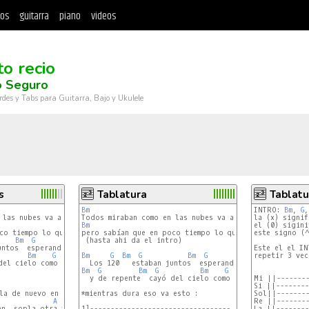
tos
guitarra
piano
videos
to recio
o Seguro
rdes y Tabs para Guitarra, Bajo y Ukulele
s
Tablatura
Tablatu
Bm
E
INTRO: 
E
Bm
, 
G
,
la (x) signif
Bm
E
el (0) sigini
E
pero sabían que en poco tiempo lo que iba a suceder.

este signo (^
Bm
G
E
 (hasta ahi da el intro)

Este el el IN
Bm
G
Bm
E
G
Bm
G
Bm
G
E
repetir 3 vece
del cielo como un resplandor fue.

Bm
G
Bm
G
Bm
G
E
  y de repente  cayó del cielo como un resplandor fue.
Mi ||--------
F#
Si ||--------
a de nuevo en mi ser,

*mientras dura eso va esto :

Sol||--------
A
Re ||--------
n, sopla otra vez,

1]----------------------------------
