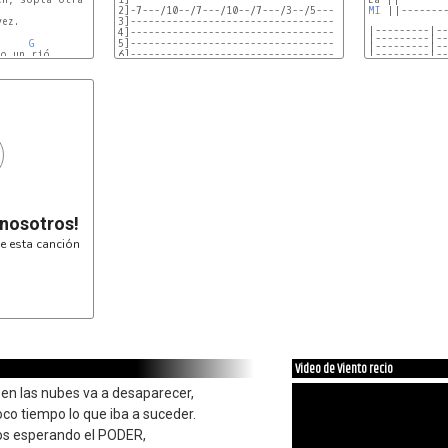
2]-7---/10--/7---/10--/7---/3--/5---

MI
 ||--------
ez.

3]----------------------------------      2 VECES

|---------|--
4]----------------------------------

|---------|--
G
5]----------------------------------

|---------|--
o un rió.

6]----------------------------------

|---------|--
 nosotros!
e esta canción
Video de Viento recio
n las nubes va a desaparecer,
co tiempo lo que iba a suceder.
os esperando el PODER,