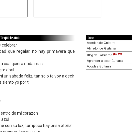
irte que te amo
Extras
Acordes de Guitarra
 celebrar
Afinador de Guitarra
rdad que regalar, no hay primavera que
¡nuevo!
Blog de LaCuerda
Aprender a tocar Guitarra
dia cualquiera nada mas
Acordes Guitarra
gre abril
ni un sabado feliz, tan solo te voy a decir
 siento yo por ti
o
dentro de mi corazon
o azul
ine con su luz, tampoco hay brisa otoñal
 emigren hacia el sur