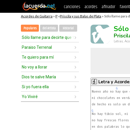
canciones
acordes
afinador
favori
Acordes de Guitarra
»
P
»
Priscila y sus Balas de Plata
» Sólo llame para 
Sólo
Populares
del Artista
Historial
Prisci
Sólo llame para decirte que te amo
Letras, Aco
Paraiso Terrenal
Te quiero para mí
No voy a llorar
Dios te salve María
Letra y Acorde
Si yo fuera ella
G
Nuevo año no hay que c
Yo Viviré
ni chocolates en verda
de hecho es solo un di
G
no hay frescas flores
en dos palabras lo qu