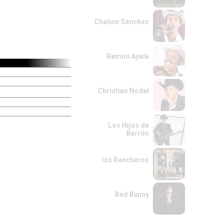
Chalino Sanchez
Ramon Ayala
Christian Nodal
Los Hijos de
Barrón
los Rancheros
Bad Bunny