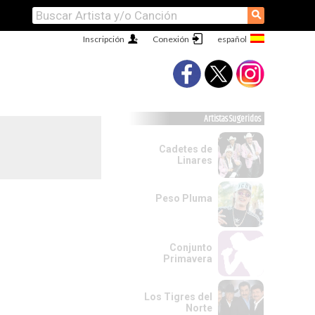
⚲
Inscripción
Conexión
Artistas Sugeridos
Cadetes de
Linares
Peso Pluma
Conjunto
Primavera
Los Tigres del
Norte