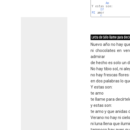
Am
Y estas son:

D7
MI
 amor

G
Letra de Sólo llame para dec
Nuevo año no hay que
ni chocolates en ve
admirar
de hecho es solo un 
No hay tibio sol, ni ale
no hay frescas flores 
en dos palabras lo que
Y estas son:
te amo
te llame para decírtel
y estas son:
te amo y que anidas 
Verano no hay ni ciel
ni luna llena que ilum
tampoco hay aves que