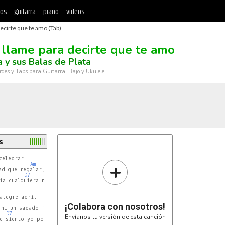
tos
guitarra
piano
videos
decirte que te amo (Tab)
 llame para decirte que te amo
la y sus Balas de Plata
rdes y Tabs para Guitarra, Bajo y Ukulele
s
elebrar

+
Am
d que regalar, no hay primavera que admirar

D7
G
a cualquiera nada mas

Am
¡Colabora con nosotros!
 ni un sabado feliz, tan solo te voy a decir

D7
G
Envíanos tu versión de esta canción
e siento yo por ti
