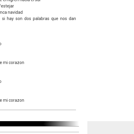
festejar
lanca navidad
e si hay son dos palabras que nos dan
o
de mi corazon
o
de mi corazon
.