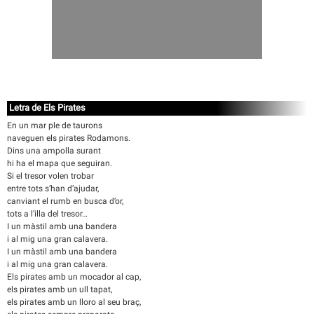
Letra de Els Pirates
En un mar ple de taurons
naveguen els pirates Rodamons.
Dins una ampolla surant
hi ha el mapa que seguiran.
Si el tresor volen trobar
entre tots s’han d’ajudar,
canviant el rumb en busca d’or,
tots a l’illa del tresor…
I un màstil amb una bandera
i al mig una gran calavera.
I un màstil amb una bandera
i al mig una gran calavera.
Els pirates amb un mocador al cap,
els pirates amb un ull tapat,
els pirates amb un lloro al seu braç,