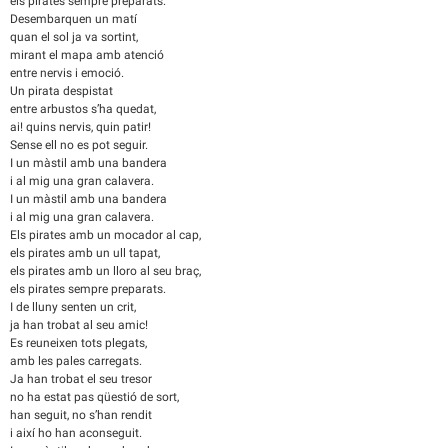
els pirates sempre preparats.
Desembarquen un matí
quan el sol ja va sortint,
mirant el mapa amb atenció
entre nervis i emoció.
Un pirata despistat
entre arbustos s’ha quedat,
ai! quins nervis, quin patir!
Sense ell no es pot seguir.
I un màstil amb una bandera
i al mig una gran calavera.
I un màstil amb una bandera
i al mig una gran calavera.
Els pirates amb un mocador al cap,
els pirates amb un ull tapat,
els pirates amb un lloro al seu braç,
els pirates sempre preparats.
I de lluny senten un crit,
ja han trobat al seu amic!
Es reuneixen tots plegats,
amb les pales carregats.
Ja han trobat el seu tresor
no ha estat pas qüestió de sort,
han seguit, no s’han rendit
i així ho han aconseguit.