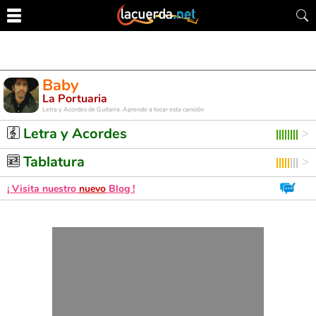
Baby
La Portuaria
Letra y Acordes de Guitarra. Aprende a tocar esta canción
Letra y Acordes
Tablatura
¡ Visita nuestro
nuevo
Blog !