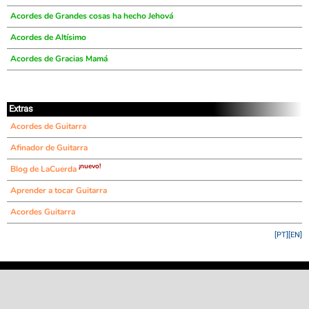
Acordes de Grandes cosas ha hecho Jehová
Acordes de Altísimo
Acordes de Gracias Mamá
Extras
Acordes de Guitarra
Afinador de Guitarra
¡nuevo!
Blog de LaCuerda
Aprender a tocar Guitarra
Acordes Guitarra
[PT]
[EN]
©
LaCuerda
.net
·
·
·
aviso legal
privacidad
contacto