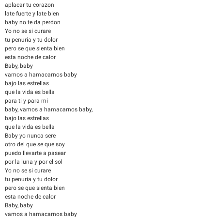
aplacar tu corazon
late fuerte y late bien
baby no te da perdon
Yo no se si curare
tu penuria y tu dolor
pero se que sienta bien
esta noche de calor
Baby, baby
vamos a hamacarnos baby
bajo las estrellas
que la vida es bella
para ti y para mi
baby, vamos a hamacarnos baby,
bajo las estrellas
que la vida es bella
Baby yo nunca sere
otro del que se que soy
puedo llevarte a pasear
por la luna y por el sol
Yo no se si curare
tu penuria y tu dolor
pero se que sienta bien
esta noche de calor
Baby, baby
vamos a hamacarnos baby