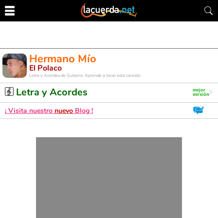
Hermano Mío
El Polaco
Letra y Acordes de Guitarra. Aprende a tocar esta canción
Letra y Acordes
¡ Visita nuestro
nuevo
Blog !