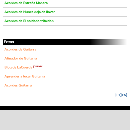
Acordes de Extraña Manera
Acordes de Nunca deja de llover
Acordes de El soldado trifaldón
Extras
Acordes de Guitarra
Afinador de Guitarra
¡nuevo!
Blog de LaCuerda
Aprender a tocar Guitarra
Acordes Guitarra
[PT]
[EN]
©
LaCuerda
.net
·
·
·
aviso legal
privacidad
contacto