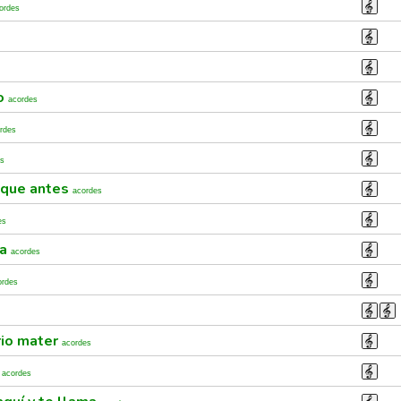
ordes
go
acordes
rdes
es
 que antes
acordes
es
ra
acordes
ordes
rio mater
acordes
r
acordes