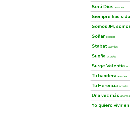
Será Dios
acordes
Siempre has sid
Somos JM, somos
Soñar
acordes
Stabat
acordes
Sueña
acordes
Surge Valentia
ac
Tu bandera
acordes
Tu Herencia
acordes
Una vez más
acordes
Yo quiero vivir en