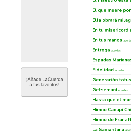
El maestro esta 
El que muere po
Ella obrará mila
En tu misericord
En tus manos
acord
Entrega
acordes
Espadas Marian
Fidelidad
acordes
Generación totu
¡Añade LaCuerda
a tus favoritos!
Getsemaní
acordes
Hasta que el mun
Himno Canapi Ch
Himno de Franz R
La Samaritana
acor