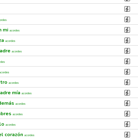
ordes
n mi
acordes
nza
acordes
padre
acordes
rdes
acordes
ntro
acordes
madre mía
acordes
s demás
acordes
mbres
acordes
ulo
acordes
 el corazón
acordes