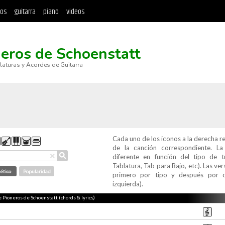
tos
guitarra
piano
videos
eros de Schoenstatt
blaturas y Acordes de Guitarra
Cada uno de los iconos a la derecha r
de la canción correspondiente. L
⚲
×
diferente en función del tipo de t
Tablatura, Tab para Bajo, etc). Las v
ético
Popularidad
primero por tipo y después por c
izquierda).
e Pioneros de Schoenstatt (chords & lyrics)