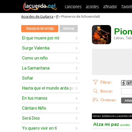
canciones
acordes
afinador
favori
Acordes de Guitarra
»
P
» Pioneros de Schoenstatt
Pion
Populares del Artista
Historial
El que muere por mí
Letras, Ta
Surge Valentia
Como un niño
La Samaritana
Soñar
Filtrar:
Hasta que el mundo arda por el
Buscar:
En tus manos
Ordenar:
Alfab
Cántaro Niño
letras, tablaturas y acordes d
Será Dios
Alza mi paz
acordes
Yo quiero vivir en tí