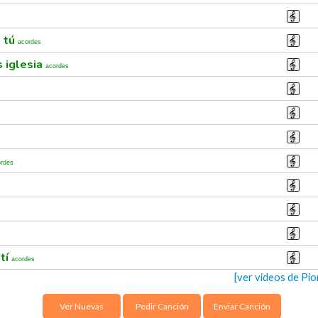
o tú
acordes
 iglesia
acordes
ordes
 tí
acordes
[ver videos de Pi
Ver Nuevas
Pedir Canción
Enviar Canción