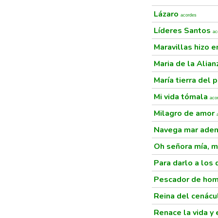
Lázaro
acordes
Líderes Santos
ac
Maravillas hizo e
Maria de la Alia
María tierra del 
Mi vida tómala
aco
Milagro de amor
Navega mar ade
Oh señora mía, 
Para darlo a lo
Pescador de ho
Reina del cenác
Renace la vida y