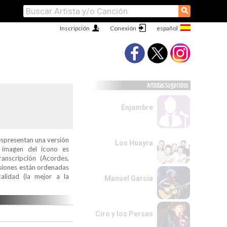
⚲
Inscripción
Conexión
Artistas Sugeridos
Enjambre
espresentan una versión
Los Huayra
a imagen del icono es
ranscripción (Acordes,
ersiones están ordenadas
alidad (la mejor a la
Manuel García
Ciro y los Persas