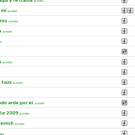
aquí y te llama
acordes
r mí
acordes
gros
acordes
ia
acordes
es
as
acordes
s tuus
acordes
do arda por el
acordes
ile 2009
acordes
einich
acordes
des