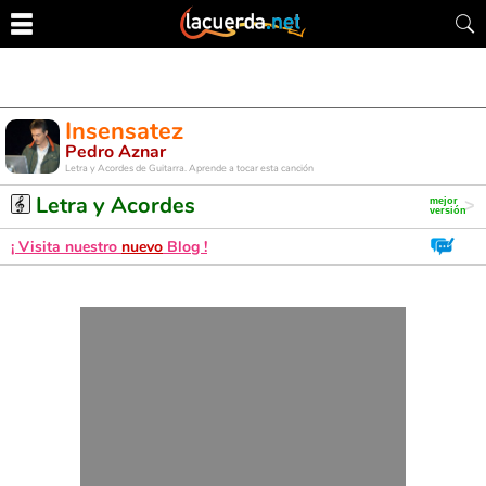
Insensatez
Pedro Aznar
Letra y Acordes de Guitarra. Aprende a tocar esta canción
Letra y Acordes
¡ Visita nuestro
nuevo
Blog !