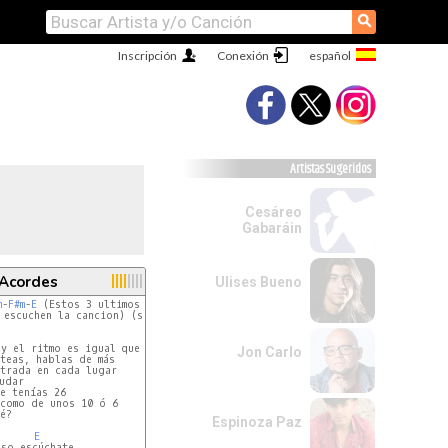
⚲
Inscripción
Conexión
Artistas Sugeridos
Cesáreo
Gabaráin
 Acordes
Ulises Bueno
m
-
F#m
-
E
 (Estos 3 ultimos acordes se tocan rápido, para

 escuchen la cancion) (se repite 2 veces todo el intro)

y el ritmo es igual que el INTRO)

Jon Carlo
teas, hablas de más

trada en cada lugar

udar

e tenías 26

como de unos 10 ó 6

é?

Espinoza Paz
E
so escúchate
