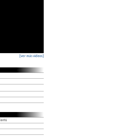
[ver más videos]
Cantú