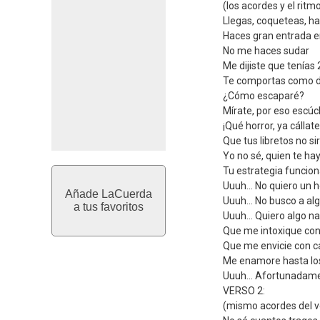
(los acordes y el ritm
Llegas, coqueteas, h
Haces gran entrada e
No me haces sudar
Me dijiste que tenías 
Te comportas como d
¿Cómo escaparé?
Mírate, por eso escú
¡Qué horror, ya cállate
Que tus libretos no s
Yo no sé, quien te ha
Tu estrategia funcion
Uuuh... No quiero un
Añade LaCuerda
Uuuh... No busco a al
a tus favoritos
Uuuh... Quiero algo n
Que me intoxique con
Que me envicie con 
Me enamore hasta lo
Uuuh... Afortunadame
VERSO 2:
(mismo acordes del v