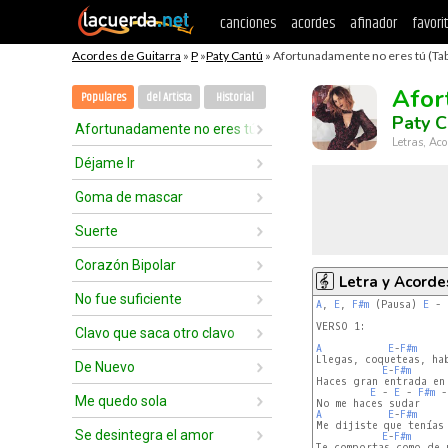
canciones
acordes
afinador
favori
Acordes de Guitarra
»
P
»
Paty Cantú
» Afortunadamente no eres tú (Ta
Afor
Populares
del Artista
Historial
Paty C
Afortunadamente no eres tú
Letras, Aco
Déjame Ir
Goma de mascar
Suerte
Corazón Bipolar
Letra y Acorde
No fue suficiente
A
, 
E
, 
F#m
 (Pausa) 
E
 - 
VERSO 1:

Clavo que saca otro clavo
A
E
-
F#m
Llegas, coqueteas, hab
De Nuevo
E
-
F#m
Haces gran entrada en 
E
 - 
E
 - 
F#m
 -
Me quedo sola
A
E
-
F#m
Me dijiste que tenías 
Se desintegra el amor
E
-
F#m
Te comportas como de u