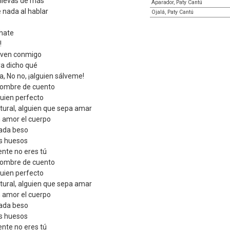
 llevas de más
Aparador, Paty Cantú
 nada al hablar
Ojalá, Paty Cantú
chate
!
irven conmigo
ya dicho qué
a, No no, ¡alguien sálveme!
 hombre de cuento
guien perfecto
atural, alguien que sepa amar
 amor el cuerpo
cada beso
s huesos
nte no eres tú
 hombre de cuento
guien perfecto
atural, alguien que sepa amar
 amor el cuerpo
cada beso
s huesos
nte no eres tú