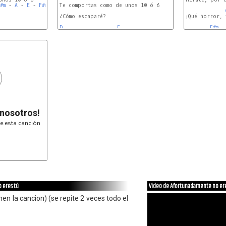
#m
 - 
A
 - 
E
 - 
F#m
 - 
E
 - 
Te comportas como de unos 10 ó 6

E
¿Cómo escaparé?

¡Qué horror, 
D
E
F#m
 nosotros!
e esta canción
 eres tú
Video de Afortunadamente no ere
n la cancion) (se repite 2 veces todo el