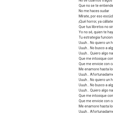
No sé cuantos tragos
Que no se te entiende
No me haces sudar
Mírate, por eso escú
¡Qué horror, ya cállate
Que tus libretos no s
Yo no sé, quien te ha
Tu estrategia funcion
Uuuh... No quiero un
Uuuh... No busco a al
Uuuh... Quiero algo n
Que me intoxique con
Que me envicie con 
Me enamore hasta lo
Uuuh... Afortunadame
Uuuh... No quiero un
Uuuh... No busco a al
Uuuh... Quiero algo n
Que me intoxique con
Que me envicie con 
Me enamore hasta lo
Uuuh... Afortunadame