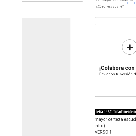
E
 - 
E
 - 
F
¿Cómo escaparé?

D
E
+
¡Colabora con
Envíanos tu versión d
Letra de Afortunadamente no
mayor certeza escuche
intro)
VERSO 1: