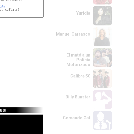
C#m
ya cállate!

Yuridia
E
Manuel Carrasco
El mató a un
Policía
Motorizado
Calibre 50
Billy Bunster
s tú
Comando Gaf