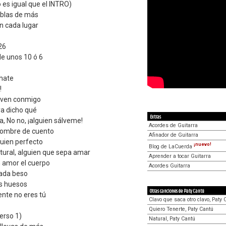
o es igual que el INTRO)
ablas de más
n cada lugar
26
e unos 10 ó 6
chate
!
irven conmigo
ya dicho qué
Extras
a, No no, ¡alguien sálveme!
Acordes de Guitarra
 hombre de cuento
Afinador de Guitarra
guien perfecto
¡nuevo!
Blog de LaCuerda
atural, alguien que sepa amar
Aprender a tocar Guitarra
 amor el cuerpo
Acordes Guitarra
cada beso
s huesos
Otras canciones de Paty Cantú
nte no eres tú
Clavo que saca otro clavo, Paty 
Quiero Tenerte, Paty Cantú
erso 1)
Natural, Paty Cantú