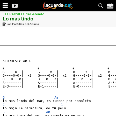
Las Pastillas del Abuelo
Lo mas lindo
Las Pastillas del Abuelo
ACORDES:> Am G F

e--------|       e--------|       e--------|       e---
B-----0--|       B-----0--|       B-----0--|       B--
G----0-0-|  x2   G----0-0-|  x2   G----0-0-|  x2   G--
D---0---0|       D---0---0|       D---0---0|       D--
A--------|       A--------|       A--------|       A-3
E-3------|       E-1------|       E-0------|       E--
G
Am
C
G
G
Am