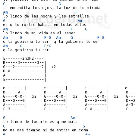
C
G
Am
F
G
Am
Am
F
G
Am
G
F
-
G
Am
G
F
-
G
Am
G
F
-
G
q la gobierna tu ser

E-------2h3P2----|
B-----3-------3--|
G---2-----------2|  x2
D-0--------------|
A----------------|
E----------------|
e--------|       e--------|       e--------|       e---
B-----0--|       B-----0--|       B-----0--|       B--
G----0-0-|  x2   G----0-0-|  x2   G----0-0-|  x2   G--
D---0---0|       D---0---0|       D---0---0|       D--
A--------|       A--------|       A--------|       A-3
E-3------|       E-1------|       E-0------|       E--
G
Am
C
G
G
Am