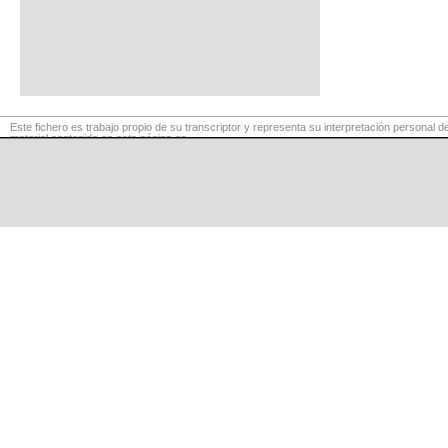
Este fichero es trabajo propio de su transcriptor y representa su interpretación personal de
material contenido en esta página es
para exclusivo uso privado, por lo que se prohibe su reproducción o retransmisión, así c
fines comerciales.
©
LaCuerda
.net
·
·
·
aviso legal
privacidad
contacto