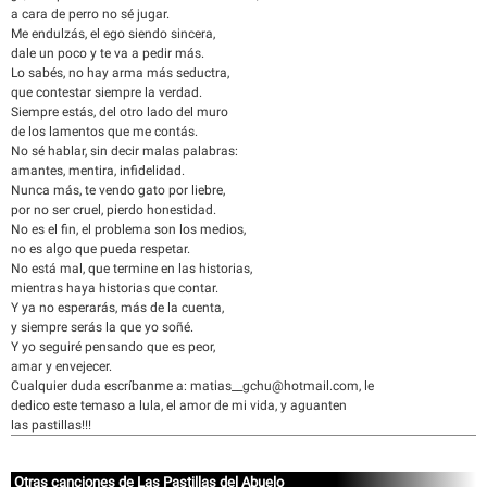
a cara de perro no sé jugar.
Me endulzás, el ego siendo sincera,
dale un poco y te va a pedir más.
Lo sabés, no hay arma más seductra,
que contestar siempre la verdad.
Siempre estás, del otro lado del muro
de los lamentos que me contás.
No sé hablar, sin decir malas palabras:
amantes, mentira, infidelidad.
Nunca más, te vendo gato por liebre,
por no ser cruel, pierdo honestidad.
No es el fin, el problema son los medios,
no es algo que pueda respetar.
No está mal, que termine en las historias,
mientras haya historias que contar.
Y ya no esperarás, más de la cuenta,
y siempre serás la que yo soñé.
Y yo seguiré pensando que es peor,
amar y envejecer.
Cualquier duda escríbanme a: matias__gchu@hotmail.com, le
dedico este temaso a lula, el amor de mi vida, y aguanten
las pastillas!!!
Otras canciones de Las Pastillas del Abuelo