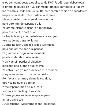
ellos son compuestos, es el caso de FM7-Fadd9, aquí debes tocar
el primer rasguido en FM7 e inmediatamente cambiarlo a Fadd9,
los mismo sucede con Dsus2-D5, este cambio rápido de acordes es
lo que le dá el ritmo tan particular al tema.
Me escapé del mundo yéndome al norte,
pero otro mundo esperaba allá.
Yo arrimé, siempre disparo a mansalva,
pero esa piel fue particular.
La hacés bien, y aunque te hierva la sangre
te encadenas para no llamar.
¿Cómo hacés? Conozco todos tus trucos,
pero aún así me das que pensar.
Te guardas el orgullo donde nadie
pueda dudar de que lo tenés.
Y así vas, sin perder el objetivo,
pidiendo dos cuando querés tres.
Ya estoy bien, ya me ordené en mi desorden,
y aquellas voces no me hablan más.
Por favor, mentime y dame la espalda,
otra vez no quiero patinar.
Y me esperás, más de la cuenta
siendo siempre la que yo soñé.
Y firme yo, me encierro en que es peor,
amar y envejecer.
¿Qué esperás? Mostrame todas las cartas,