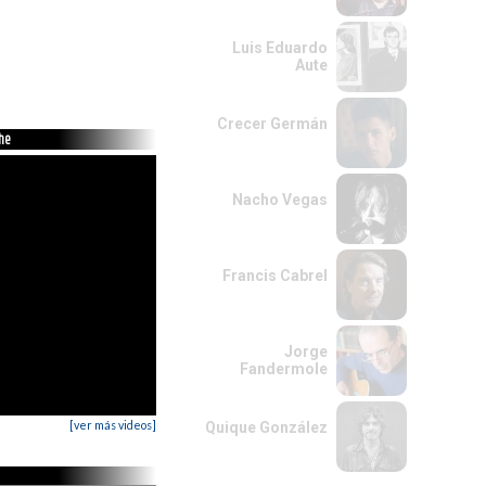
Luis Eduardo
Aute
Crecer Germán
che
Nacho Vegas
Francis Cabrel
Jorge
Fandermole
[ver más videos]
Quique González