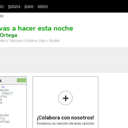
tos
guitarra
piano
videos
ab)
vas a hacer esta noche
 Ortega
rdes y Tabs para Guitarra, Bajo y Ukulele
s
Cm
noche

+
Ebmaj7
ilar

Cm
e

noche

¡Colabora con nosotros!
lir

ntigo

Envíanos tu versión de esta canción

