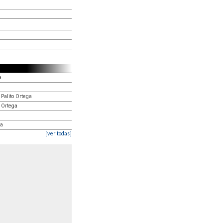
a
 Palito Ortega
o Ortega
ga
[ver todas]