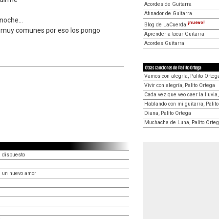
Acordes de Guitarra
Afinador de Guitarra
noche...
¡nuevo!
Blog de LaCuerda
n muy comunes por eso los pongo
Aprender a tocar Guitarra
Acordes Guitarra
Otras canciones de Palito Ortega
Vamos con alegría, Palito Orteg
Vivir con alegría, Palito Ortega
Cada vez que veo caer la lluvia,
Hablando con mi guitarra, Palit
Diana, Palito Ortega
Muchacha de Luna, Palito Orte
 dispuesto
 un nuevo amor