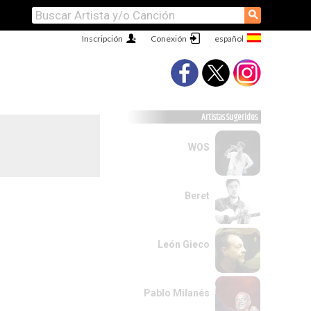
⚲
Inscripción
Conexión
Artistas Sugeridos
WOS
Beret
León Gieco
Pablo Milanés