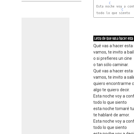
C
 Esta noche voy a conf
C
 todo lo que siento

Letra de Que vas a hacer est
Qué vas a hacer esta
vamos, te invito a bai
o si prefieres un cine
o tan sólo caminar.
Qué vas a hacer esta
vamos, te invito a sali
quiero encontrarme c
algo te quiero decir.
Esta noche voy a con
todo lo que siento
esta noche tomaré t
te hablaré de amor.
Esta noche voy a con
todo lo que siento
esta noche voy a dec