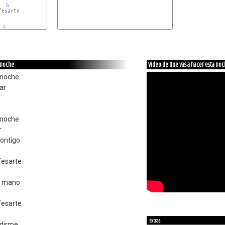
G
esarte

G
a noche
Video de Que vas a hacer esta no
 noche
lar
 noche
r
ontigo
fesarte
u mano
fesarte
Extras
idirme