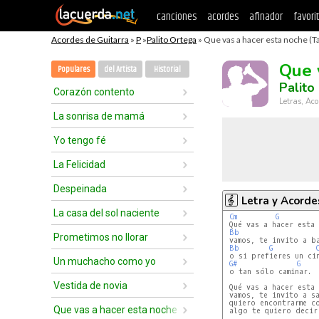
canciones
acordes
afinador
favori
Acordes de Guitarra
»
P
»
Palito Ortega
» Que vas a hacer esta noche (T
Que 
Populares
del Artista
Historial
Palito
Corazón contento
Letras, Aco
La sonrisa de mamá
Yo tengo fé
La Felicidad
Despeinada
Letra y Acorde
La casa del sol naciente
Cm
G
 Qué vas a hacer esta 
Bb
Prometimos no llorar
 vamos, te invito a ba
Bb
G
 o si prefieres un cin
Un muchacho como yo
G#
G
 o tan sólo caminar.

Vestida de novia
 Qué vas a hacer esta 
 vamos, te invito a sa
 quiero encontrarme co
Que vas a hacer esta noche
 algo te quiero decir.