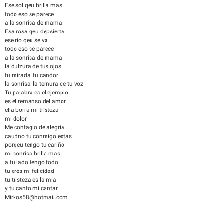
Ese sol qeu brilla mas
todo eso se parece
a la sonrisa de mama
Esa rosa qeu depsierta
ese rio qeu se va
todo eso se parece
a la sonrisa de mama
la dulzura de tus ojos
tu mirada, tu candor
la sonrisa, la ternura de tu voz
Tu palabra es el ejemplo
es el remanso del amor
ella borra mi tristeza
mi dolor
Me contagio de alegria
caudno tu conmigo estas
porqeu tengo tu cariño
mi sonrisa brilla mas
a tu lado tengo todo
tu eres mi felicidad
tu tristeza es la mia
y tu canto mi cantar
Mirkos58@hotmail.com