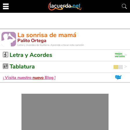
La sonrisa de mamá
Palito Ortega
Letra y Acordes de Guitarra. Aprende a tocar esta canción
Letra y Acordes
Tablatura
¡ Visita nuestro
nuevo
Blog !