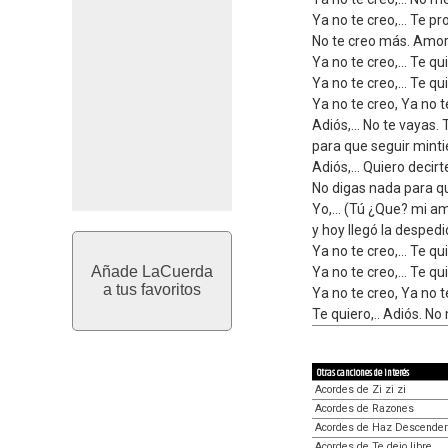
Ya no te creo,… Te p
No te creo más. Amor,
Ya no te creo,… Te qui
Ya no te creo,… Te qui
Ya no te creo, Ya no t
Adiós,… No te vayas. T
para que seguir minti
Adiós,… Quiero decirte
No digas nada para qu
Yo,… (Tú ¿Que? mi am
y hoy llegó la desped
Ya no te creo,… Te qui
Añade LaCuerda
Ya no te creo,… Te qu
a tus favoritos
Ya no te creo, Ya no t
Te quiero,.. Adiós. N
Otras canciones de interés
Acordes de Zi zi zi
Acordes de Razones
Acordes de Haz Descender
Acordes de Te dejo libre