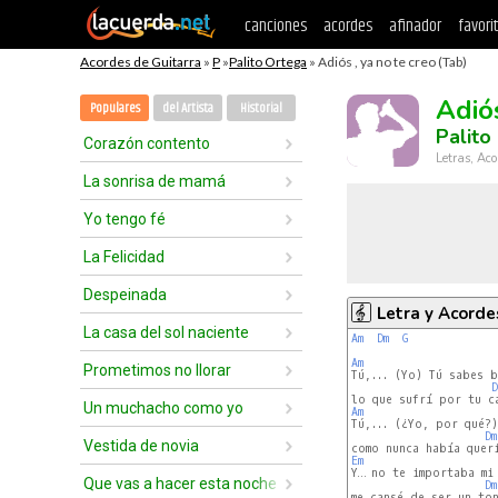
canciones
acordes
afinador
favori
Acordes de Guitarra
»
P
»
Palito Ortega
» Adiós , ya no te creo (Tab)
Adiós
Populares
del Artista
Historial
Palito
Corazón contento
Letras, Aco
La sonrisa de mamá
Yo tengo fé
La Felicidad
Despeinada
Letra y Acorde
La casa del sol naciente
Am
Dm
G
Am
Prometimos no llorar
D
Un muchacho como yo
Am
Dm
Vestida de novia
Em
Y… no te importaba mi 
Que vas a hacer esta noche
Dm
me cansé de ser un ton