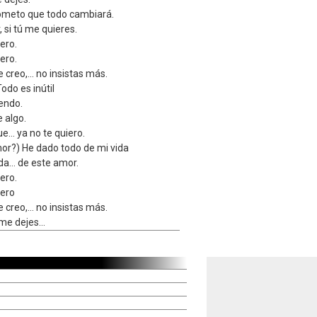
rometo que todo cambiará.
 si tú me quieres.
ero.
ero.
e creo,… no insistas más.
odo es inútil
endo.
 algo.
e… ya no te quiero.
or?) He dado todo de mi vida
ida… de este amor.
ero.
iero
e creo,… no insistas más.
o me dejes…