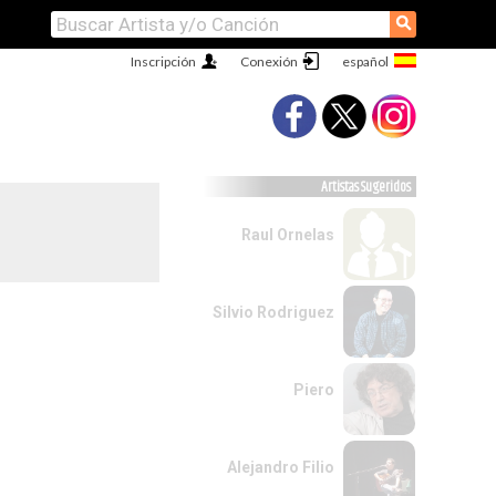
⚲
Inscripción
Conexión
Artistas Sugeridos
Raul Ornelas
Silvio Rodriguez
Piero
Alejandro Filio