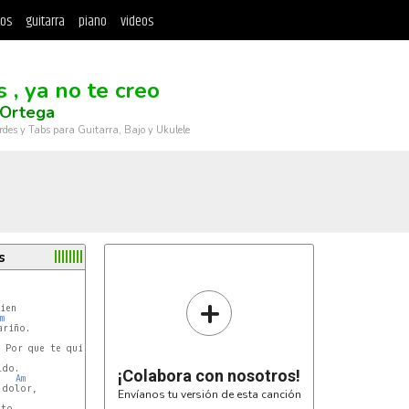
tos
guitarra
piano
videos
 , ya no te creo
 Ortega
rdes y Tabs para Guitarra, Bajo y Ukulele
s
+
m
¡Colabora con nosotros!
Am
dolor,

Envíanos tu versión de esta canción
to,
