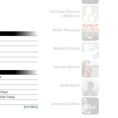
Christian Herrera
y Matacos
Nicho Hinojosa
Nahuel Pennisi
Jacobo Ramos
ga
Kevin Kaarl
Ortega
alito Ortega
Jovanny Cadena
[ver todas]