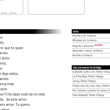


m
Extras
Acordes de Guitarra
ien
Afinador de Guitarra
iño.
¡nuevo!
Blog de LaCuerda
 Por que te quise
Aprender a tocar Guitarra
rido.
Acordes Guitarra
 dolor,
onto,
Otras canciones de Palito Ortega
r.
Quédate junto a mí, Palito Orte
 digo adiós,
La Felicidad, Palito Ortega
antes.
Jenny, Palito Ortega
nunca más
Había una vez una niña, Palito 
arte.
Por muchas razones te quiero, P
or?) He dado todo de mi vida
Hola Soledad, Palito Ortega
ida… de este amor.
iero amor. Te quiero.
 dejes.