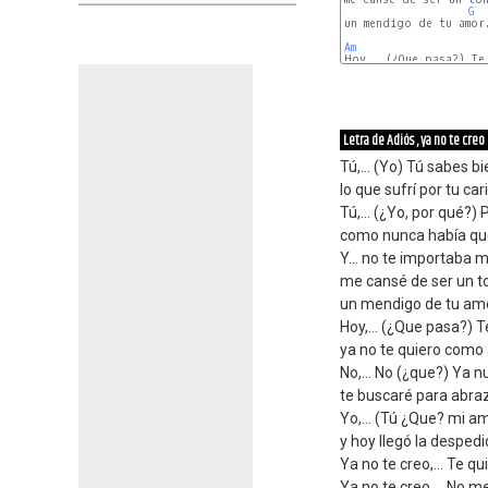
G
un mendigo de tu amor.
Am
D
Letra de Adiós , ya no te creo
Tú,... (Yo) Tú sabes b
lo que sufrí por tu car
Tú,... (¿Yo, por qué?)
como nunca había que
Y… no te importaba mi
me cansé de ser un t
un mendigo de tu amo
Hoy,… (¿Que pasa?) Te
ya no te quiero como 
No,… No (¿que?) Ya 
te buscaré para abraz
Yo,… (Tú ¿Que? mi am
y hoy llegó la desped
Ya no te creo,… Te qu
Ya no te creo,… No me