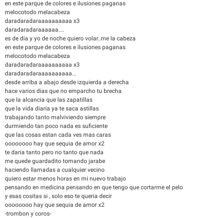
en este parque de colores e ilusiones paganas
melocotodo melacabeza
daradaradaraaaaaaaaaa x3
daradaradaraaaaaa....
es de dia y yo de noche quiero volar..me la cabeza
en este parque de colores e ilusiones paganas
melocotodo melacabeza
daradaradaraaaaaaaaaa x3
daradaradaraaaaaaaaaa...
desde arriba a abajo desde izquierda a derecha
hace varios dias que no emparcho tu brecha
que la alcancia que las zapatillas
que la vida diaria ya te saca astillas
trabajando tanto malviviendo siempre
durmiendo tan poco nada es suficiente
que las cosas estan cada ves mas caras
oooooooo hay que sequia de amor x2
te daria tanto pero no tanto que nada
me quede guardadito tomando jarabe
haciendo llamadas a cualquier vecino
quiero estar menos horas en mi nuevo trabajo
pensando en medicina pensando en que tengo que cortarme el pelo
y esas cositas si , solo eso te queria decir
oooooooo hay que sequia de amor x2
-trombon y coros-