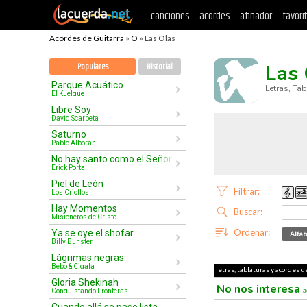
canciones
acordes
afinador
favori
Acordes de Guitarra
»
O
» Las Olas
Las 
Populares
Historial
Parque Acuático
Letras, Ta
El Kuelgue
Libre Soy
David Scarpeta
Saturno
Pablo Alborán
No hay santo como el Señor
Erick Porta
Piel de León
Filtrar:
Los Criollos
Hay Momentos
Buscar:
Misioneros de Cristo
Ordenar:
Ya se oye el shofar
Alfab
Billy Bunster
Lágrimas negras
Bebo & Cigala
letras, tablaturas y acordes d
Gloria Shekinah
No nos interesa
Conquistando Fronteras
a