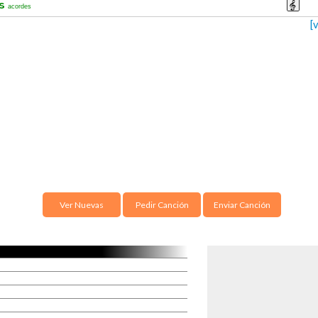
os
acordes
[
Ver Nuevas
Pedir Canción
Enviar Canción