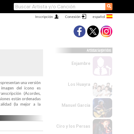
⚲
Inscripción
Conexión
Artistas Sugeridos
Enjambre
espresentan una versión
Los Huayra
a imagen del icono es
ranscripción (Acordes,
ersiones están ordenadas
alidad (la mejor a la
Manuel García
Ciro y los Persas