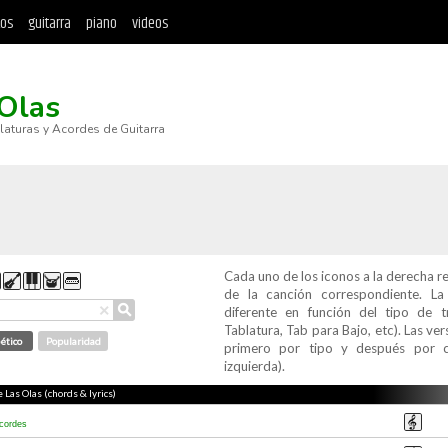
tos
guitarra
piano
videos
Olas
blaturas y Acordes de Guitarra
Cada uno de los iconos a la derecha r
de la canción correspondiente. L
⚲
×
diferente en función del tipo de t
Tablatura, Tab para Bajo, etc). Las v
ético
Popularidad
primero por tipo y después por c
izquierda).
e Las Olas (chords & lyrics)
cordes