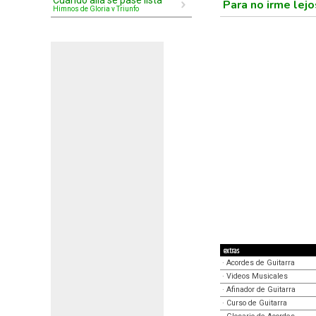
Cuando allá se pase lista
Para no irme lej
Himnos de Gloria y Triunfo
extras
·
Acordes de Guitarra
·
Videos Musicales
·
Afinador de Guitarra
·
Curso de Guitarra