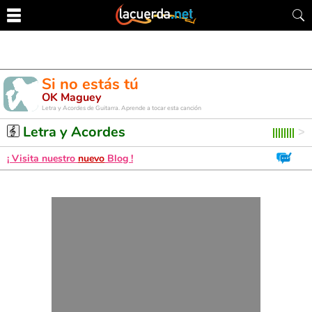
Si no estás tú
OK Maguey
Letra y Acordes de Guitarra. Aprende a tocar esta canción
Letra y Acordes
¡ Visita nuestro
nuevo
Blog !