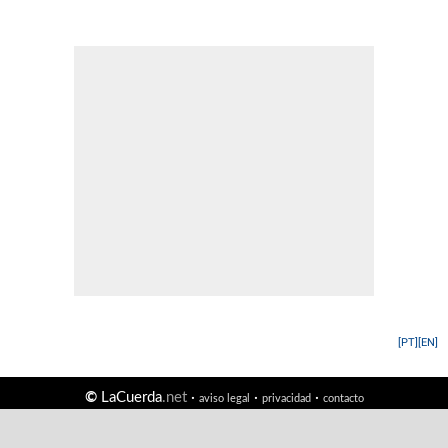
[PT]
[EN]
©
LaCuerda
.net
·
·
·
aviso legal
privacidad
contacto