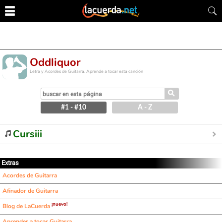
Oddliquor
Letra y Acordes de Guitarra. Aprende a tocar esta canción
⚲
#1 - #10
A - Z
Cursiii
Extras
Acordes de Guitarra
Afinador de Guitarra
¡nuevo!
Blog de LaCuerda
Aprender a tocar Guitarra