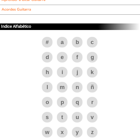
Acordes Guitarra
Indice Alfabético
#
a
b
c
d
e
f
g
h
i
j
k
l
m
n
ñ
o
p
q
r
s
t
u
v
w
x
y
z