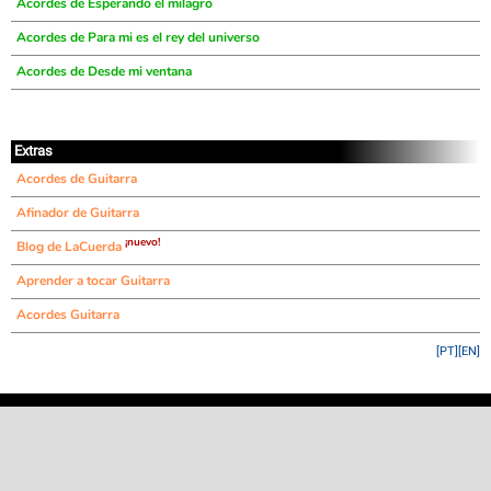
Acordes de Esperando el milagro
Acordes de Para mi es el rey del universo
Acordes de Desde mi ventana
Extras
Acordes de Guitarra
Afinador de Guitarra
¡nuevo!
Blog de LaCuerda
Aprender a tocar Guitarra
Acordes Guitarra
[PT]
[EN]
©
LaCuerda
.net
·
·
·
aviso legal
privacidad
contacto