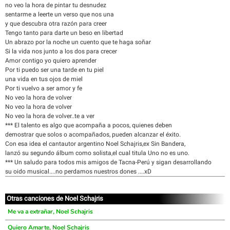
no veo la hora de pintar tu desnudez
sentarme a leerte un verso que nos una
y que descubra otra razón para creer
Tengo tanto para darte un beso en libertad
Un abrazo por la noche un cuento que te haga soñar
Si la vida nos junto a los dos para crecer
Amor contigo yo quiero aprender
Por ti puedo ser una tarde en tu piel
una vida en tus ojos de miel
Por ti vuelvo a ser amor y fe
No veo la hora de volver
No veo la hora de volver
No veo la hora de volver..te a ver
*** El talento es algo que acompaña a pocos, quienes deben
demostrar que solos o acompañados, pueden alcanzar el éxito.
Con esa idea el cantautor argentino Noel Schajris,ex Sin Bandera,
lanzó su segundo álbum como solista,el cual titula Uno no es uno.
*** Un saludo para todos mis amigos de Tacna-Perú y sigan desarrollando
su oido musical....no perdamos nuestros dones ....xD
Otras canciones de Noel Schajris
Me va a extrañar, Noel Schajris
Quiero Amarte, Noel Schajris