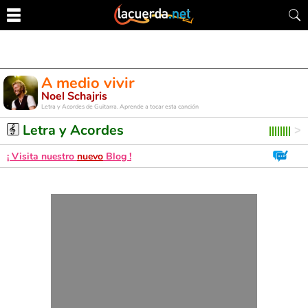
A medio vivir
Noel Schajris
Letra y Acordes de Guitarra. Aprende a tocar esta canción
Letra y Acordes
¡ Visita nuestro
nuevo
Blog !