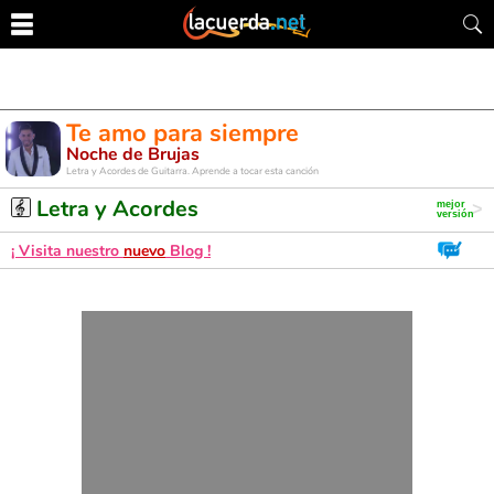
Te amo para siempre
Noche de Brujas
Letra y Acordes de Guitarra. Aprende a tocar esta canción
Letra y Acordes
¡ Visita nuestro
nuevo
Blog !