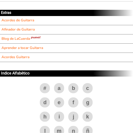
Extras
Acordes de Guitarra
Afinador de Guitarra
¡nuevo!
Blog de LaCuerda
Aprender a tocar Guitarra
Acordes Guitarra
Indice Alfabético
#
a
b
c
d
e
f
g
h
i
j
k
l
m
n
ñ