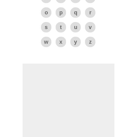
o
p
q
r
s
t
u
v
w
x
y
z