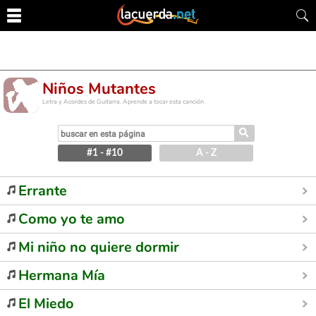
Niños Mutantes
Letra y Acordes de Guitarra. Aprende a tocar esta canción
⚲
#1 - #10
A - Z
Errante
Como yo te amo
Mi niño no quiere dormir
Hermana Mía
El Miedo