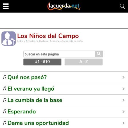
Los Niños del Campo
Letra y Acordes de Guitarra. Aprende a tocar esta canción
⚲
#1 - #10
A - Z
Qué nos pasó?
El verano ya llegó
La cumbia de la base
Esperando
Dame una oportunidad