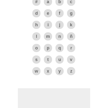
#
a
b
c
d
e
f
g
h
i
j
k
l
m
n
ñ
o
p
q
r
s
t
u
v
w
x
y
z