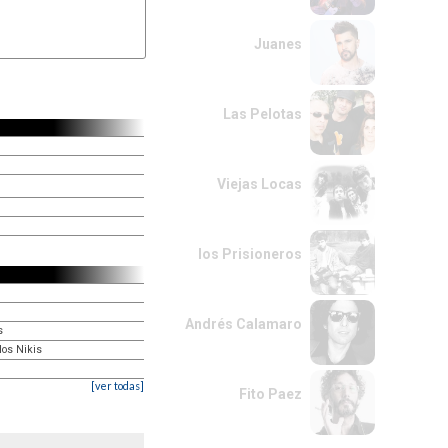
Juanes
Las Pelotas
Viejas Locas
los Prisioneros
Andrés Calamaro
s
 los Nikis
[ver todas]
Fito Paez