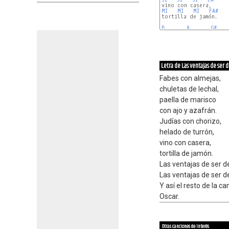
MI
MI
MI
FA#
tortilla de jamón.

B
A
G#
Letra de Las ventajas de ser 
Fabes con almejas,
chuletas de lechal,
paella de marisco
con ajo y azafrán.
Judías con chorizo,
helado de turrón,
vino con casera,
tortilla de jamón.
Las ventajas de ser de
Las ventajas de ser de
Y así el resto de la c
Oscar.
Otras canciones de interés