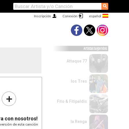
⚲
Inscripción
Conexión
Artistas Sugeridos
Attaque 77
los Tres
+
Fito & Fitipaldis
ra con nosotros!
la Renga
versión de esta canción