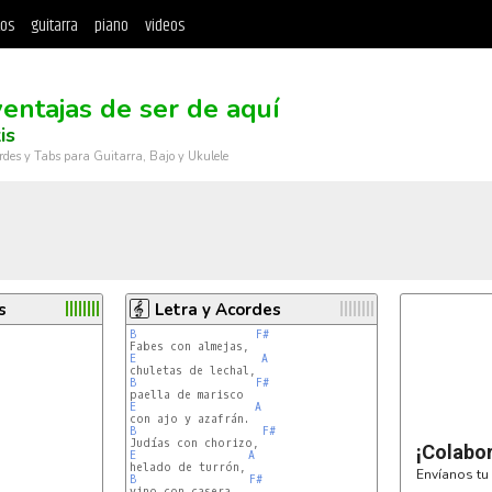
tos
guitarra
piano
videos
ventajas de ser de aquí
is
rdes y Tabs para Guitarra, Bajo y Ukulele
s
Letra y Acordes
B
F#
E
A
B
F#
E
A
B
F#
¡Colabo
E
A
Envíanos tu 
B
F#