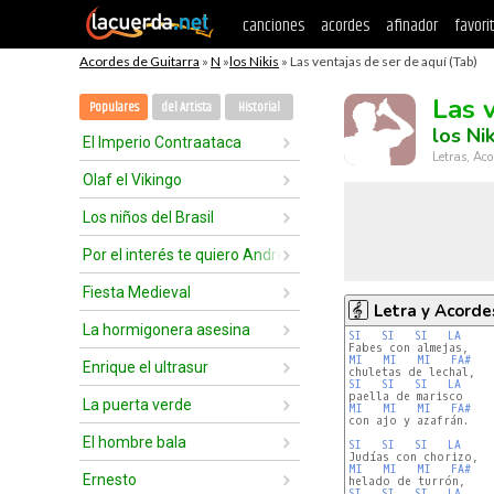
canciones
acordes
afinador
favori
Acordes de Guitarra
»
N
»
los Nikis
» Las ventajas de ser de aquí (Tab)
Las 
Populares
del Artista
Historial
los Nik
El Imperio Contraataca
Letras, Aco
Olaf el Vikingo
Los niños del Brasil
Por el interés te quiero Andrés
Fiesta Medieval
Letra y Acorde
La hormigonera asesina
SI
SI
SI
LA
MI
MI
MI
FA#
Enrique el ultrasur
SI
SI
SI
LA
La puerta verde
MI
MI
MI
FA#
con ajo y azafrán.

El hombre bala
SI
SI
SI
LA
MI
MI
MI
FA#
Ernesto
SI
SI
SI
LA