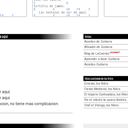
E
A
B
A
G#
F#
E
F#
E
B
A
G#
F#
E
de aquí
Extras
Acordes de Guitarra
Afinador de Guitarra
¡nuevo!
Blog de LaCuerda
Aprender a tocar Guitarra
Acordes Guitarra
Otras canciones de los Nikis
Ernesto, los Nikis
Fiesta Medieval, los Nikis
 aquí.
El Imperio Contraataca, los Niki
 aquí.
Por el interés te quiero Andrés,
ancion, no tiene mas complicacion.
Olaf el Vikingo, los Nikis