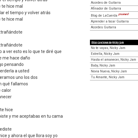
Acordes de Guitarra
 te hice mal
Afinador de Guitarra
lar el tiempo y volver atrás
¡nuevo!
Blog de LaCuerda
 te hice mal
Aprender a tocar Guitarra
Acordes Guitarra
extrañándote
Otras canciones de Nicky Jam
extrañándote
No te vayas, Nicky Jam
o a ver esto es lo que te diré que
Estrella, Nicky Jam
ue me hace daño
Hasta el amanecer, Nicky Jam
igo pensando
Baby, Nicky Jam
rderla a usted
Novia Nueva, Nicky Jam
 eramos uno los dos
Tu Amante, Nicky Jam
en qué fallamos
 calor
anecer
te hice
iste y me aceptabas en tu cama
pediste
ice y ahora el que llora soy yo