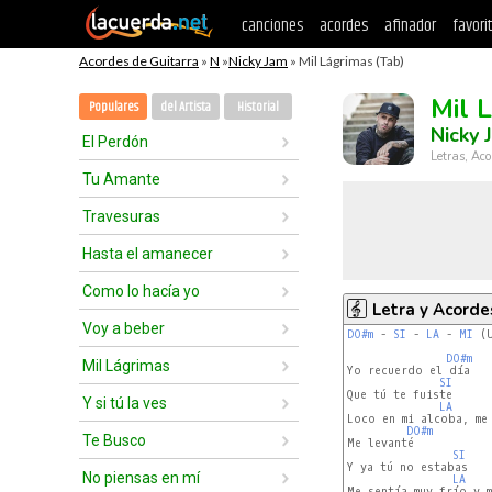
canciones
acordes
afinador
favori
Acordes de Guitarra
»
N
»
Nicky Jam
» Mil Lágrimas (Tab)
Mil 
Populares
del Artista
Historial
Nicky 
El Perdón
Letras, Aco
Tu Amante
Travesuras
Hasta el amanecer
Como lo hacía yo
Letra y Acorde
Voy a beber
DO#m
 - 
SI
 - 
LA
 - 
MI
 (
DO#m
Mil Lágrimas
Yo recuerdo el día

SI
Que tú te fuiste

Y si tú la ves
LA
Loco en mi alcoba, me 
DO#m
Te Busco
Me levanté

SI
Y ya tú no estabas

No piensas en mí
LA
Me sentía muy frío y m