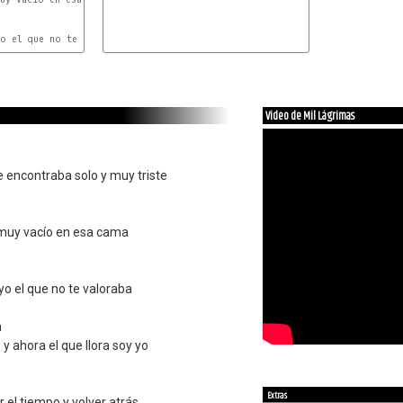
o el que no te valoraba

Video de Mil Lágrimas
 encontraba solo y muy triste
 muy vacío en esa cama
yo el que no te valoraba
a
y ahora el que llora soy yo
Extras
r el tiempo y volver atrás