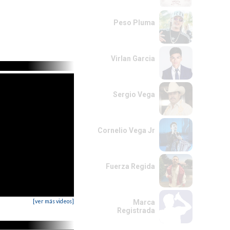
Peso Pluma
Virlan Garcia
Sergio Vega
Cornelio Vega Jr
Fuerza Regida
[ver más videos]
Marca
Registrada