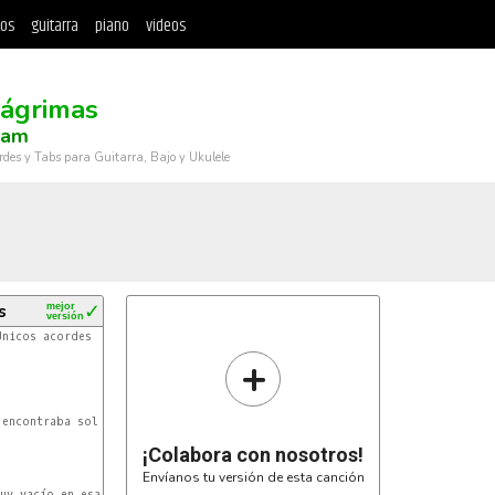
tos
guitarra
piano
videos
Lágrimas
Jam
rdes y Tabs para Guitarra, Bajo y Ukulele
s
mejor
✓
versión
Unicos acordes - mismo tiempo)

+
MI
encontraba solo y muy triste

¡Colabora con nosotros!
Envíanos tu versión de esta canción
MI
uy vacío en esa cama
