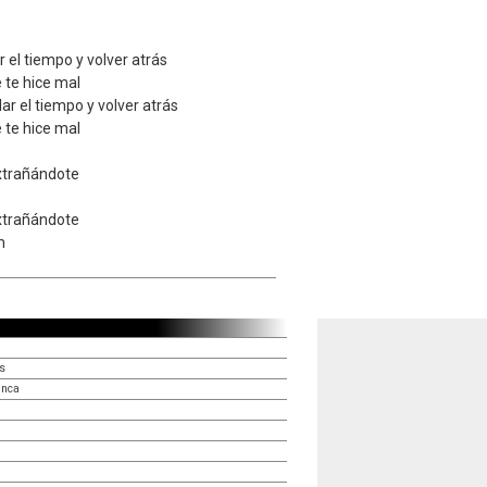
r el tiempo y volver atrás
 te hice mal
lar el tiempo y volver atrás
 te hice mal
extrañándote
extrañándote
m
s
unca