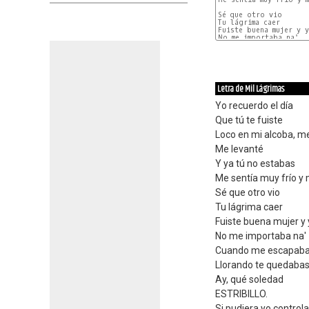
Sé que otro vio

Tu lágrima caer

Fuiste buena mujer y y
No me importaba na'

Letra de Mil Lágrimas
Yo recuerdo el día
Que tú te fuiste
Loco en mi alcoba, me
Me levanté
Y ya tú no estabas
Me sentía muy frío y
Sé que otro vio
Tu lágrima caer
Fuiste buena mujer y 
No me importaba na'
Cuando me escapab
Llorando te quedabas 
Ay, qué soledad
ESTRIBILLO.
Si pudiera yo controla