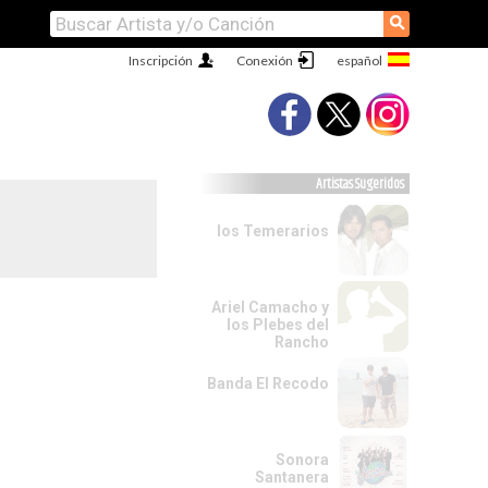
⚲
Inscripción
Conexión
Artistas Sugeridos
los Temerarios
Ariel Camacho y
los Plebes del
Rancho
Banda El Recodo
Sonora
Santanera