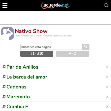
Nativo Show
Letra y Acordes de Guitarra. Aprende a tocar esta canción
⚲
#1 - #10
A - Z
Par de Anillos
La barca del amor
Cadenas
Maremoto
Cumbia E