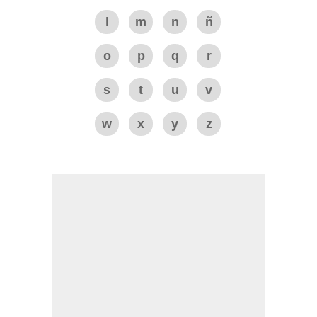
l
m
n
ñ
o
p
q
r
s
t
u
v
w
x
y
z