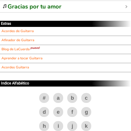
Gracias por tu amor
Extras
Acordes de Guitarra
Afinador de Guitarra
¡nuevo!
Blog de LaCuerda
Aprender a tocar Guitarra
Acordes Guitarra
Indice Alfabético
#
a
b
c
d
e
f
g
h
i
j
k