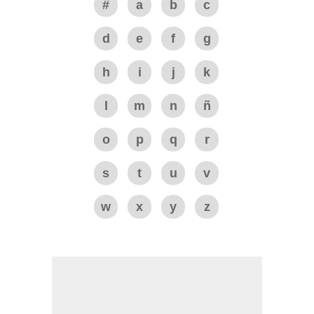
#
a
b
c
d
e
f
g
h
i
j
k
l
m
n
ñ
o
p
q
r
s
t
u
v
w
x
y
z