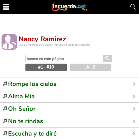
Nancy Ramirez
Letra y Acordes de Guitarra. Aprende a tocar esta canción
⚲
#1 - #10
A - Z
Rompe los cielos
Alma Mía
Oh Señor
No te rindas
Escucha y te diré