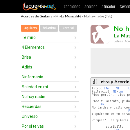
canciones
acordes
afinador
favori
Acordes de Guitarra
»
M
»
La Musicalité
» No hay nadie (Tab)
No h
Populares
del Artista
Historial
La Mus
Te miro
Letras, Aco
4 Elementos
Brisa
Adiós
Ninfomanía
Letra y Acorde
Soledad en mí
Intro: 
LAm
MI
L
(silencio)  
MI
-
LAm
Pido perdón,  pido pe
No hay nadie
Pido tu aliento, pido
LAm
Recuerdas
No tardes y baila con
F
Y guárdame en tu coraz
Universo
Porque??.. Me quieres

Por si te vas
        estribillo

LAm