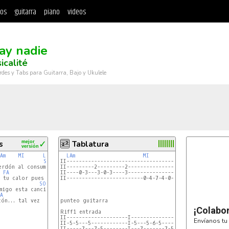
tos
guitarra
piano
videos
ay nadie
icalité
rdes y Tabs para Guitarra, Bajo y Ukulele
s
mejor
✓
Tablatura
versión
Am
MI
LAm
LAm
MI
SOL
II-----------------------------------------------------
rdón al consumirte

II---------2---------2---------------------------------
FA
II----0-3---3-0-3----3---------------------------------
MI
 tu calor pues quiero quemarme por favor

II-------------------------0-4-7-4-0---0-4-7-4-7-------
SOL
migo esta canción

A
MI
ón... tal vez  quieras gritar junto a mí

punteo guitarra

¡Colabo
Riff1 entrada

II--------------------I--------------------------------
Envíanos tu 
II-5-5---5------------I-5---5-6-5----------------------
II-----7---7-5--------I---7-------7-5-4-----4-7-----4--