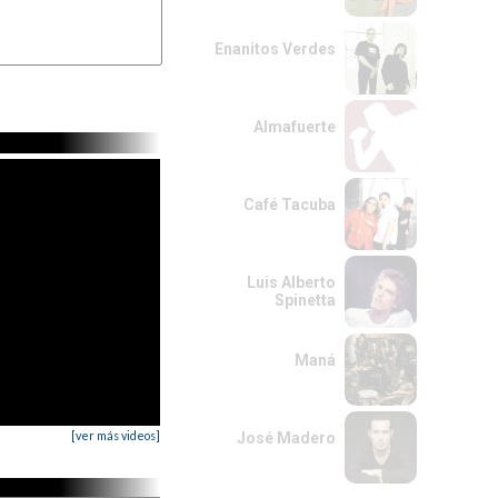
II-----------

II-----------

II-----------

Enanitos Verdes
Almafuerte
Café Tacuba
Luis Alberto
Spinetta
Maná
[ver más videos]
José Madero