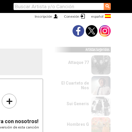
⚲
Inscripción
Conexión
Artistas Sugeridos
Attaque 77
El Cuarteto de
Nos
-------II

+
-------II

-------II

-------II

Sui Generis
ra con nosotros!
Hombres G
II-----------

versión de esta canción
II-5---------

II---7-5-4-2-
