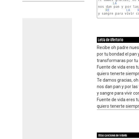
LA
nos dan pan y por las
RE
LA
y sangre para vivir co
SOL
LA
Letra de Ofertorio
Recibe oh padre nues
por tu bondad el pan y
transformaras por tu
Fuente de vida eres t
quiero tenerte siempr
Te damos gracias, oh 
nos dan pan y por las
y sangre para vivir co
Fuente de vida eres t
quiero tenerte siempr
Otras canciones de interés