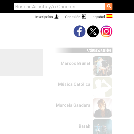
⚲
Inscripción
Conexión
Artistas Sugeridos
Marcos Brunet
Música Católica
Marcela Gandara
Barak