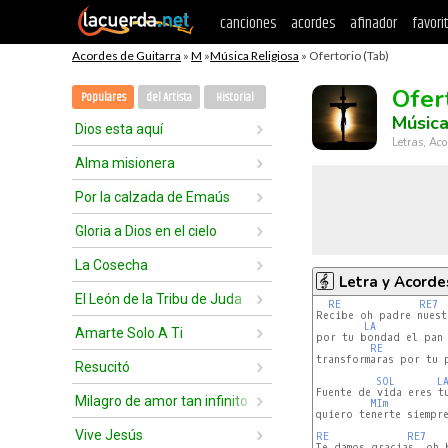
canciones
acordes
afinador
favori
Acordes de Guitarra
»
M
»
Música Religiosa
» Ofertorio (Tab)
Ofer
Populares
del Artista
Historial
Música
Dios esta aquí
Letras, Aco
Alma misionera
Por la calzada de Emaús
Gloria a Dios en el cielo
La Cosecha
Letra y Acorde
El León de la Tribu de Juda
RE
RE7
Recibe oh padre nuest
LA
Amarte Solo A Ti
por tu bondad el pan 
RE
transformaras por tu p
Resucitó
SOL
L
Fuente de vida eres tu
Milagro de amor tan infinito
MIm
quiero tenerte siempre
Vive Jesús
RE
RE7
Te damos gracias, oh 