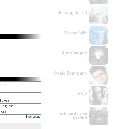
Hillsong United
Marcos Witt
Alex Campos
Coalo Zamorano
igiosa
Rojo
ligiosa
 Religiosa
giosa
En Espiritu y en
[ver todas]
Verdad