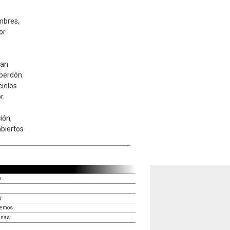
mbres,
or.
zan
 perdón.
cielos
r.
ión,
biertos
o
r
remos
enas