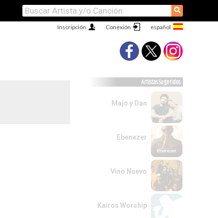
⚲
Inscripción
Conexión
Artistas Sugeridos
Majo y Dan
Ebenezer
Vino Nuevo
Kairos Worship