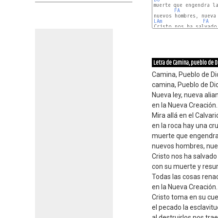
muerte que engendra la
FA
LAm
FA
Cristo nos ha salvado

SOL
Letra de Camina, pueblo de D
Camina, Pueblo de Di
camina, Pueblo de Di
Nueva ley, nueva alia
en la Nueva Creación.
Mira allá en el Calvari
en la roca hay una cru
muerte que engendra 
nuevos hombres, nuev
Cristo nos ha salvado
con su muerte y resur
Todas las cosas rena
en la Nueva Creación.
Cristo toma en su cue
el pecado la esclavitu
al destruirlos nos trae