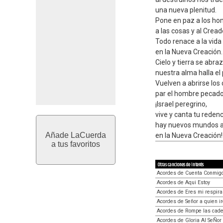
una nueva plenitud.
Pone en paz a los ho
a las cosas y al Cread
Todo renace a la vida
en la Nueva Creación.
Cielo y tierra se abra
nuestra alma halla el
Vuelven a abrirse los 
par el hombre pecado
¡Israel peregrino,
vive y canta tu redenc
hay nuevos mundos a
Añade LaCuerda
en la Nueva Creación!
a tus favoritos
Otras canciones de interés
Acordes de Cuenta Conmig
Acordes de Aqui Estoy
Acordes de Eres mi respira
Acordes de Señor a quien i
Acordes de Rompe las cad
Acordes de Gloria Al SeÑor