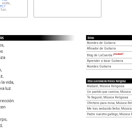
 vida,

MI7
LAm
ios
Extras
Acordes de Guitarra
os,
Afinador de Guitarra
os.
¡nuevo!
Blog de LaCuerda
nza
Aprender a tocar Guitarra
Acordes Guitarra
o,
z,
Otras canciones de Música Religiosa
la vida,
Alabaré, Música Religiosa
a luz.
Un pueblo que camina, Música 
Te Seguiré, Música Religiosa
rección.
Ofertorio para misa, Música Re
cen
Me has seducido Señor, Música
Padre nuestro gallego, Música 
rpo,
d;