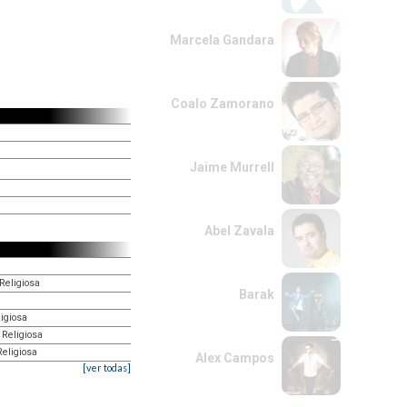
Marcela Gandara
Coalo Zamorano
Jaime Murrell
Abel Zavala
Religiosa
Barak
ligiosa
 Religiosa
Religiosa
Alex Campos
[ver todas]