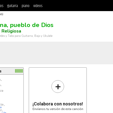
tos
guitarra
piano
videos
ab)
na, pueblo de Dios
 Religiosa
rdes y Tabs para Guitarra, Bajo y Ukulele
s
,

+
.

za

¡Colabora con nosotros!
io,

Am
Envíanos tu versión de esta canción
LAm