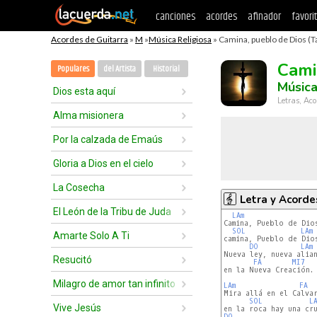
canciones
acordes
afinador
favori
Acordes de Guitarra
»
M
»
Música Religiosa
» Camina, pueblo de Dios (T
Cami
Populares
del Artista
Historial
Música
Dios esta aquí
Letras, Aco
Alma misionera
Por la calzada de Emaús
Gloria a Dios en el cielo
La Cosecha
Letra y Acorde
El León de la Tribu de Juda
LAm
Camina, Pueblo de Dios
SOL
LAm
Amarte Solo A Ti
camina, Pueblo de Dios
DO
LAm
Nueva ley, nueva alian
Resucitó
FA
MI7
en la Nueva Creación.

Milagro de amor tan infinito
LAm
FA
Mira allá en el Calvar
SOL
L
Vive Jesús
DO