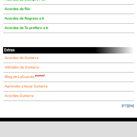
Acordes de Río
Acordes de Regreso a ti
Acordes de Te prefiero a tí
Extras
Acordes de Guitarra
Afinador de Guitarra
¡nuevo!
Blog de LaCuerda
Aprender a tocar Guitarra
Acordes Guitarra
[PT]
[EN]
©
LaCuerda
.net
·
·
·
aviso legal
privacidad
contacto