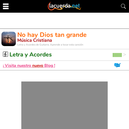
No hay Dios tan grande
Música Cristiana
Letra y Acordes de Guitarra. Aprende a tocar esta canción
Letra y Acordes
¡ Visita nuestro
nuevo
Blog !