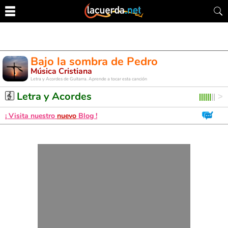
Bajo la sombra de Pedro
Música Cristiana
Letra y Acordes de Guitarra. Aprende a tocar esta canción
Letra y Acordes
¡ Visita nuestro
nuevo
Blog !