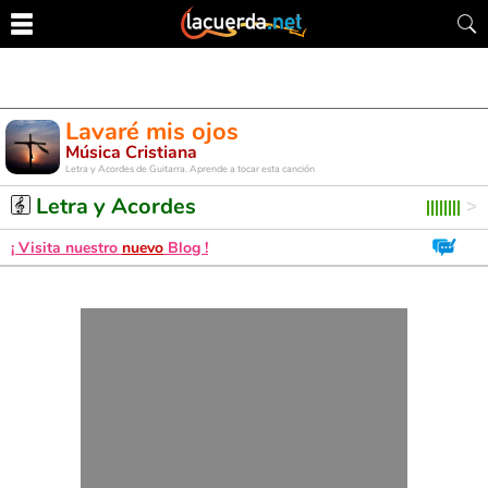
Lavaré mis ojos
Música Cristiana
Letra y Acordes de Guitarra. Aprende a tocar esta canción
Letra y Acordes
¡ Visita nuestro
nuevo
Blog !