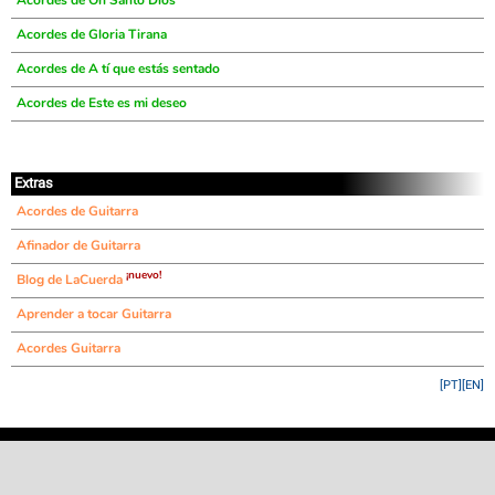
Acordes de Oh Santo Dios
Acordes de Gloria Tirana
Acordes de A tí que estás sentado
Acordes de Este es mi deseo
Extras
Acordes de Guitarra
Afinador de Guitarra
¡nuevo!
Blog de LaCuerda
Aprender a tocar Guitarra
Acordes Guitarra
[PT]
[EN]
©
LaCuerda
.net
·
·
·
aviso legal
privacidad
contacto