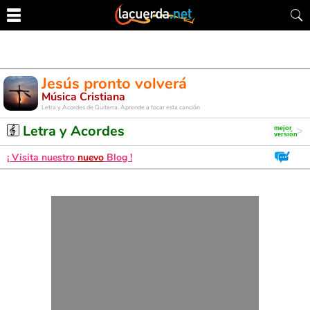
Jesús pronto volverá
Música Cristiana
Letra y Acordes de Guitarra. Aprende a tocar esta canción
Letra y Acordes
¡ Visita nuestro
nuevo
Blog !