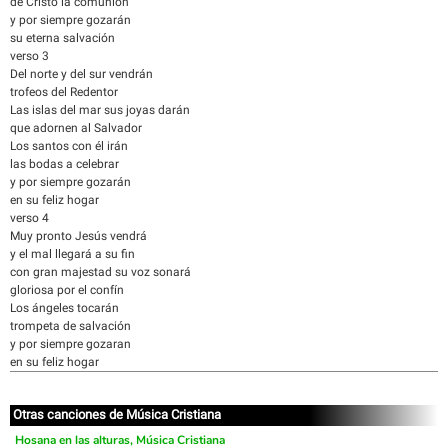
de Cristo la comunión
y por siempre gozarán
su eterna salvación
verso 3
Del norte y del sur vendrán
trofeos del Redentor
Las islas del mar sus joyas darán
que adornen al Salvador
Los santos con él irán
las bodas a celebrar
y por siempre gozarán
en su feliz hogar
verso 4
Muy pronto Jesús vendrá
y el mal llegará a su fin
con gran majestad su voz sonará
gloriosa por el confín
Los ángeles tocarán
trompeta de salvación
y por siempre gozaran
en su feliz hogar
Otras canciones de Música Cristiana
Hosana en las alturas, Música Cristiana