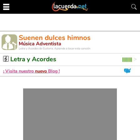
Suenen dulces himnos
Música Adventista
Letra y Acordes de Guitarra. Aprende a tocar esta canción
Letra y Acordes
¡ Visita nuestro
nuevo
Blog !