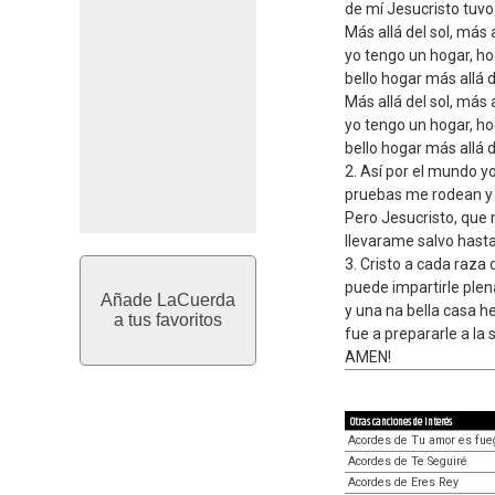
de mí Jesucristo tuv
Más allá del sol, más a
yo tengo un hogar, h
bello hogar más allá d
Más allá del sol, más a
yo tengo un hogar, ho
bello hogar más allá d
2. Así por el mundo 
pruebas me rodean y 
Pero Jesucristo, que
llevarame salvo hast
3. Cristo a cada raza
puede impartirle plen
Añade LaCuerda
y una na bella casa 
a tus favoritos
fue a prepararle a la 
AMEN!
Otras canciones de interés
Acordes de Tu amor es fue
Acordes de Te Seguiré
Acordes de Eres Rey