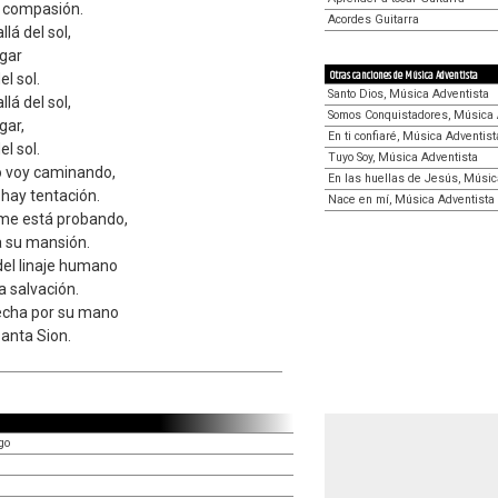
o compasión.
Acordes Guitarra
llá del sol,
ogar
Otras canciones de Música Adventista
el sol.
Santo Dios, Música Adventista
llá del sol,
Somos Conquistadores, Música 
gar,
En ti confiaré, Música Adventist
el sol.
Tuyo Soy, Música Adventista
yo voy caminando,
En las huellas de Jesús, Músic
hay tentación.
Nace en mí, Música Adventista
 me está probando,
a su mansión.
 del linaje humano
a salvación.
hecha por su mano
santa Sion.
go