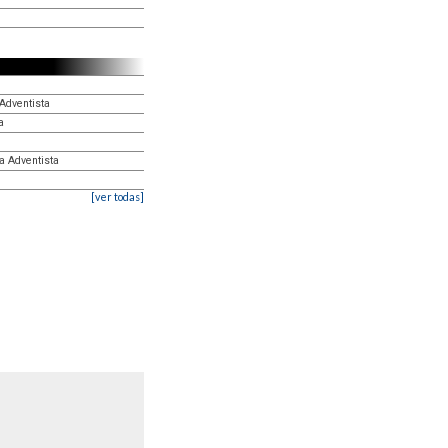
Adventista
a
a Adventista
[ver todas]