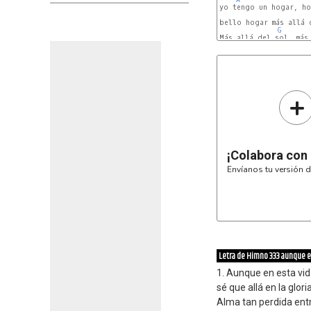
yo tengo un hogar, ho
bello hogar más allá d
G
Más allá del sol, más 
A
+
¡Colabora con
Envíanos tu versión d
Letra de Himno 333 aunque e
1. Aunque en esta vi
sé que allá en la glor
Alma tan perdida entr