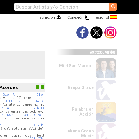
⚲
Inscripción
Conexión
Artistas Sugeridos
Miel San Marcos
 Acordes
Grupo Grace
SIb
FA
SIb
FA
a vi- da fáltenme rique-zas

FA
LA
DO7
LAm
DO7
FA
n la gloria tengo mi  man-sión

Ib
FA
SIb
FA
Palabra en
i- da entre las pobre-zas

Acción
LA
DO7
LAm
DO7
FA
cristo tuvo com-pa- sión

b
DO7
SIb
FA
á del sol, mas allá del sol

Hakuna Group
FA
DO7
FA
o un hogar, hogar, bello hogar mas allá del sol

Music
b
DO7
SIb
FA