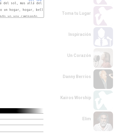
á del sol, mas allá del sol

FA
DO7
FA
o un hogar, hogar, bello hogar mas allá del sol

Toma tu Lugar
ndo yo voy caminando

Inspiración
Un Corazón
Danny Berríos
Kairos Worship
Elim