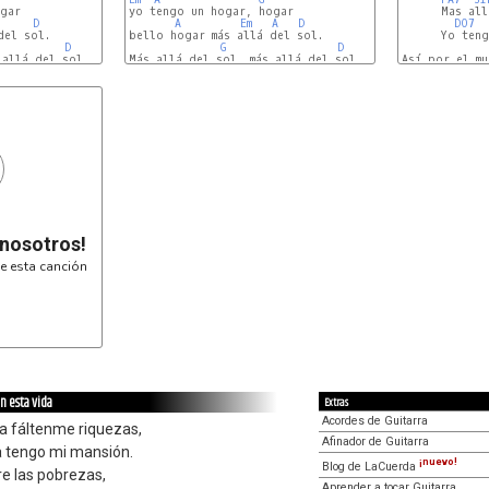
gar

yo tengo un hogar, hogar

      Mas all
D
A
Em
A
D
DO7
el sol.

bello hogar más allá del sol.

      Yo teng
D
G
D
allá del sol,

Así por el mu
Em
A
G
 nosotros!
e esta canción
n esta vida
Extras
Acordes de Guitarra
da fáltenme riquezas,
Afinador de Guitarra
ia tengo mi mansión.
¡nuevo!
Blog de LaCuerda
e las pobrezas,
Aprender a tocar Guitarra