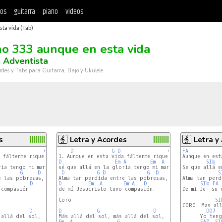
tos
guitarra
piano
videos
ta vida (Tab)
o 333 aunque en esta vida
 Adventista
rdes y Tabs para Guitarra, Bajo y Ukulele
s
Letra y Acordes
Letra y
G
D
D
G
D
G
D
FA
Aunque en est
D
D
Em
A
Em
A
D
SIb
ia tengo mi mansión.

sé que allá en la gloria tengo mi mansión.

Se que allá e
G
D
D
G
D
G
D
S
Alma tan perd
D
D
Em
A
Em
A
D
SIb
FA
compasión.

de mí Jesucristo tuvo compasión.

De mi Je- su-
Coro

SI
CORO: Mas all
D
D
G
D
DO7
allá del sol,

      Yo teng
Em
A
G
FA7
SI