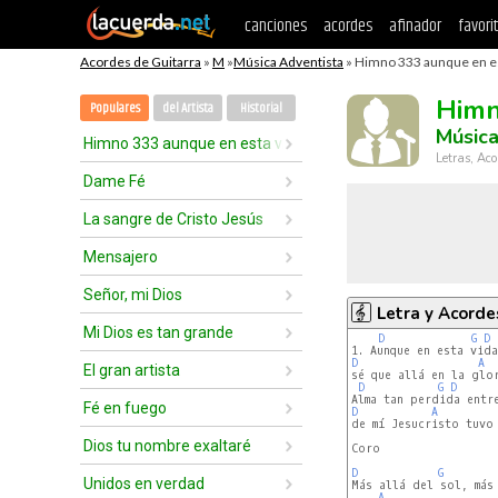
canciones
acordes
afinador
favori
Acordes de Guitarra
»
M
»
Música Adventista
» Himno 333 aunque en es
Himn
Populares
del Artista
Historial
Música
Himno 333 aunque en esta vida
Letras, Aco
Dame Fé
La sangre de Cristo Jesús
Mensajero
Señor, mi Dios
Letra y Acorde
Mi Dios es tan grande
D
G
D
D
A
El gran artista
sé que allá en la glor
D
G
D
Fé en fuego
D
A
de mí Jesucristo tuvo 
Dios tu nombre exaltaré
Coro

D
G
Unidos en verdad
Más allá del sol, más 
A