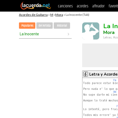
canciones
acordes
afinador
favori
Acordes de Guitarra
»
M
»
Mora
» La Inocente (Tab)
La I
Populares
del Artista
Historial
Mora
La Inocente
Letras, Aco
Letra y Acorde
Fm
Todo parece estar bien
Pero nada e' lo que pa
Am
No supe darte mi cien

Aunque lo traté muchas
F
Lo intenté, pero fraca
Todos mis errore' ya l
A