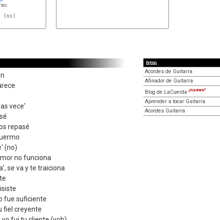
mo

 (no)

Extras
Acordes de Guitarra
en
Afinador de Guitarra
arece
¡nuevo!
Blog de LaCuerda
Aprender a tocar Guitarra
as vece'
Acordes Guitarra
asé
los repasé
duermo
' (no)
 amor no funciona
, se va y te traiciona
te
siste
no fue suficiente
u fiel creyente
yo fui tu cliente (yoh)