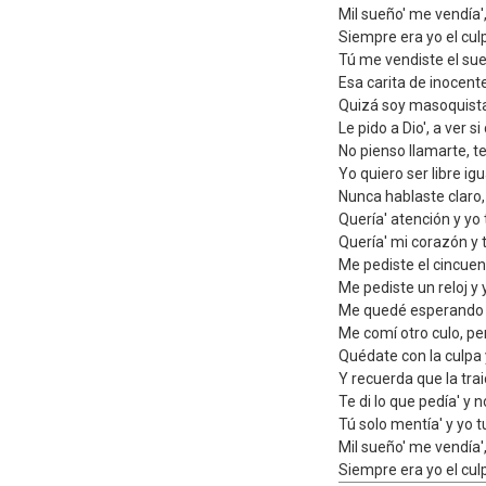
Mil sueño' me vendía', 
Siempre era yo el cul
Tú me vendiste el sueñ
Esa carita de inocent
Quizá soy masoquista
Le pido a Dio', a ver 
No pienso llamarte, te
Yo quiero ser libre i
Nunca hablaste claro,
Quería' atención y yo 
Quería' mi corazón y 
Me pediste el cincuen
Me pediste un reloj y
Me quedé esperando 
Me comí otro culo, p
Quédate con la culpa 
Y recuerda que la trai
Te di lo que pedía' y 
Tú solo mentía' y yo t
Mil sueño' me vendía', 
Siempre era yo el cul