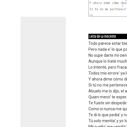
Y ahora dime cómo duer
C
Si tú no me pertenece'
Fm
Letra de La Inocente
Todo parece estar bi
Pero nada e' lo que p
No supe darte mi cien
Aunque lo traté much
Lo intenté, pero frac
Todos mis errore' ya 
Y ahora dime cómo 
Si tú no me pertenece
Abuelo me lo dijo, el
Quien meno' te espera'
Te fuiste sin despedir
Como si nunca me qui
Te di lo que pedía' y 
Tú solo mentía' y yo t
Mil sueño' me vendía', 