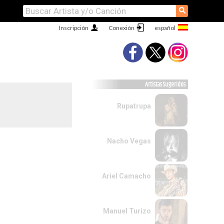
⚲
Inscripción
Conexión
Artistas Sugeridos
Rupatrupa
Nacho Vegas
Ariel Camacho
Manuel Turizo