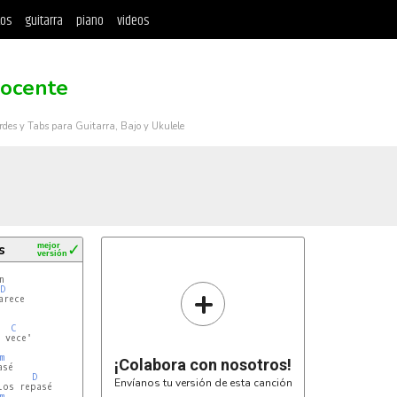
tos
guitarra
piano
videos
nocente
rdes y Tabs para Guitarra, Bajo y Ukulele
s
mejor
✓
versión


+
D
rece

C
 vece'

m
¡Colabora con nosotros!
sé

D
Envíanos tu versión de esta canción
os repasé

m