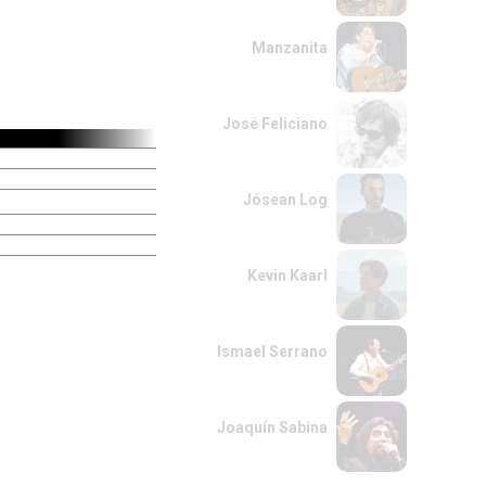
Manzanita
José Feliciano
Jósean Log
Kevin Kaarl
Ismael Serrano
Joaquín Sabina