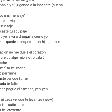
pable y tú jugando a la inocente (suena,
ndo mis mensaje'
ote de viaje
un visaje
acaste tu equipaje
o yo ni va a chingarte como yo
me quede tranquilo si un hijueputa me
uación no me duele el corazón
 creído algo mío a otro cabrón
noche
amo' to' mi coche
vo perfume
sto pa' que fume'
ada te falte
n te pague el esmalte, yeh-yeh
mí cada ve' que te levantes (wow)
no fue suficiente
u fiel creyente