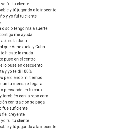
yo fui tu cliente
pable y tú jugando a la inocente
o y yo fui tu cliente
e
 o solo tengo mala suerte
si contigo me ayuda
 aclaro la duda
gual que Venezuela y Cuba
 te hiciste la muda
te puse en el centro
te lo puse en descuento
ta y yo te di 100%
 yo perdiendo mi tiempo
que tu mensaje llegara
ero pensando en tu cara
y también con la ropa cara
ción con traición se paga
no fue suficiente
u fiel creyente
yo fui tu cliente
pable y tú jugando a la inocente