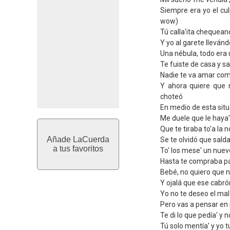
Siempre era yo el cul
wow)
Tú calla'ita chequea
Y yo al garete llevánd
Una nébula, todo era 
Te fuiste de casa y s
Nadie te va amar com
Y ahora quiere que 
choteó
En medio de esta sit
Me duele que le haya'
Que te tiraba to'a la 
Añade LaCuerda
Se te olvidó que sald
a tus favoritos
To' los mese' un nue
Hasta te compraba pa
Bebé, no quiero que n
Y ojalá que ese cabró
Yo no te deseo el mal
Pero vas a pensar en 
Te di lo que pedía' y 
Tú solo mentía' y yo t