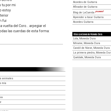
Acordes de Guitarra
as tu por mi
Afinador de Guitarra
o estoy
¡nuevo!
Blog de LaCuerda
terior
Aprender a tocar Guitarra
n fui
Acordes Guitarra
vuelta del Coro... arpegiar el
odas las cuerdas de esta forma:
Otras canciones de Moneda Dura
Lola, Moneda Dura
Mírame, Moneda Dura
Candil de Nieve, Moneda Dura
La primera piedra, Moneda Dur
Quédate, Moneda Dura
os animales
a mía
mia
iz