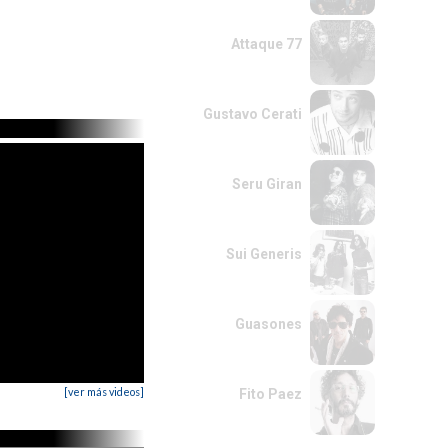
Attaque 77
Gustavo Cerati
Seru Giran
Sui Generis
Guasones
[ver más videos]
Fito Paez