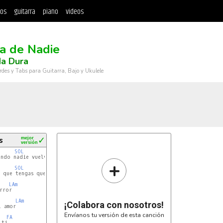
tos
guitarra
piano
videos
ra de Nadie
a Dura
rdes y Tabs para Guitarra, Bajo y Ukulele
s
mejor
✓
versión
SOL 
ndo nadie vuelva

+
SOL 
 que tengas que salir

LAm
ror

LAm
¡Colabora con nosotros!
 amor

Envíanos tu versión de esta canción
FA 
ti
