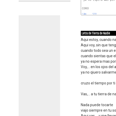
CORO

LAm
SOL 
Letra de Tierra de Nadie
Aqui estoy, cuando n
Aqui voy, sin que teng
cuando todo sea un e
cuando sientas que e
ya no espera mas por 
Voy,... en los ojos del 
ya no qiuero salvarm
cruzo el tiempo por ti
Vas,... a tu tierra de n
Nada puede tocarte
viajo siempre en tu s
Aqui vas,... y me llev