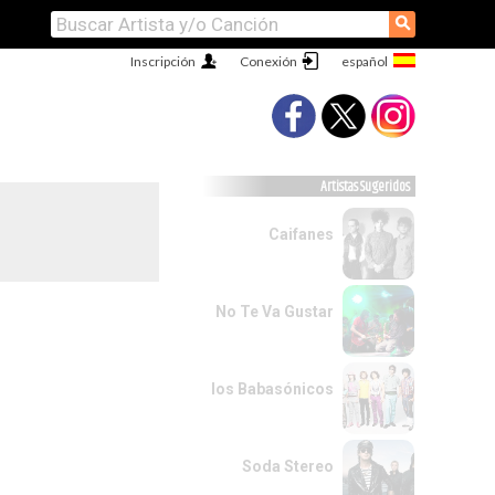
⚲
Inscripción
Conexión
Artistas Sugeridos
Caifanes
No Te Va Gustar
los Babasónicos
Soda Stereo