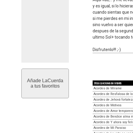
y es igual, si lo hicier
cuando sientas que n
si me pierdes en mi in
sino vuelvo a ser quie
despues de la segunda 
ultimo Sol+ tocando t
Disfrutenlo!!! ;-)
Añade LaCuerda
Otras canciones de interés
a tus favoritos
Acordes de Mírame
Acordes de Resfalosa de l
Acordes de Jehová fortalez
Acordes de Motivos
Acordes de Amor temporero
Acordes de Bendice alma 
Acordes de Y ahora soy fel
Acordes de Mi Paraiso