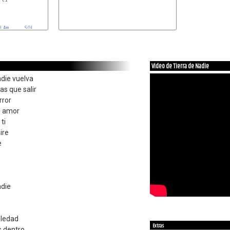
LAm
SOL 
Video de Tierra de Nadie
adie vuelva
as que salir
rror
l amor
ti
aire
e
adie
oledad
Extras
as dentro