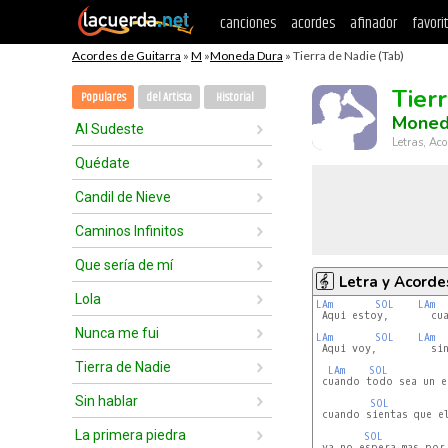
canciones
acordes
afinador
favori
Acordes de Guitarra
»
M
»
Moneda Dura
» Tierra de Nadie (Tab)
Tier
Populares
del Artista
Historial
Moned
Al Sudeste
Letras, Aco
Quédate
Candil de Nieve
Caminos Infinitos
Que sería de mí
Letra y Acorde
Lola
LAm
SOL 
LAm
 Aqui estoy,       cua
Nunca me fui
LAm
SOL 
LAm
 Aqui voy,         sin
Tierra de Nadie
LAm
SOL 
 cuando todo sea un er
Sin hablar
SOL 
 cuando sientas que el
La primera piedra
SOL 
 ya no espera mas por 