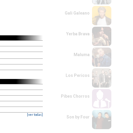
Gali Galeano
Yerba Brava
Maluma
Los Pericos
Pibes Chorros
[ver todas]
Son by Four