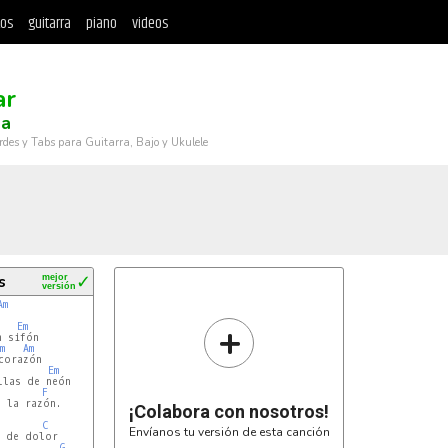
tos
guitarra
piano
videos
ar
a
rdes y Tabs para Guitarra, Bajo y Ukulele
s
mejor
✓
versión
Am
+
Em
 sifón

m
Am
orazón

Em
las de neón

F
 la razón.

¡Colabora con nosotros!
C
Envíanos tu versión de esta canción
 de dolor

G