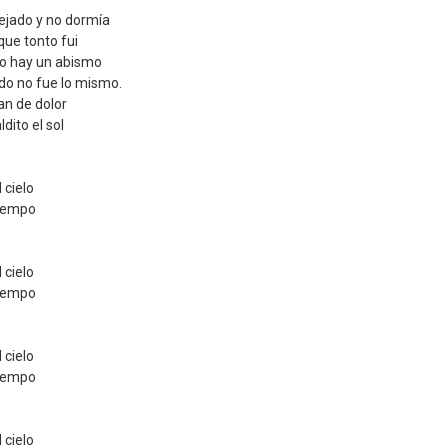
ejado y no dormía
que tonto fui
do hay un abismo
do no fue lo mismo.
an de dolor
dito el sol
 cielo
tiempo
 cielo
tiempo
 cielo
tiempo
 cielo