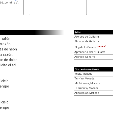
ldito el sol

Extras
Acordes de Guitarra
n sifón
Afinador de Guitarra
corazón
¡nuevo!
Blog de LaCuerda
las de neón
Aprender a tocar Guitarra
la razón.
Acordes Guitarra
an de dolor
dito el sol
Otras canciones de Monada
Vuelo, Monada
Tú y Yo, Monada
 cielo
Mi Princesa, Monada
tiempo
El Truquito, Monada
Anestesiao, Monada
 cielo
tiempo