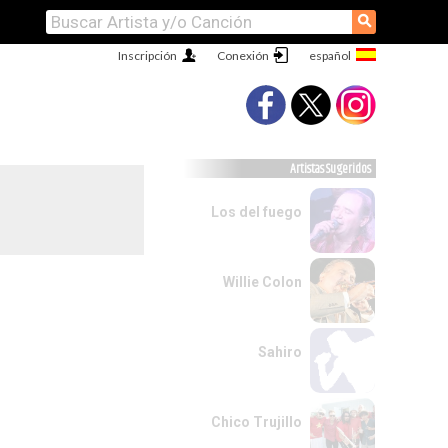
⚲
Inscripción
Conexión
Artistas Sugeridos
Los del fuego
Willie Colon
Sahiro
Chico Trujillo