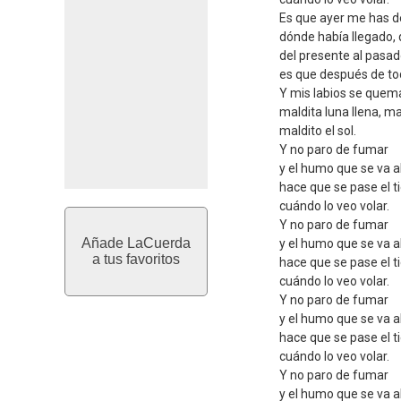
Es que ayer me has d
dónde había llegado, 
del presente al pasa
es que después de to
Y mis labios se quem
maldita luna llena, mal
maldito el sol.
Y no paro de fumar
y el humo que se va al
hace que se pase el 
cuándo lo veo volar.
Y no paro de fumar
Añade LaCuerda
y el humo que se va al
a tus favoritos
hace que se pase el 
cuándo lo veo volar.
Y no paro de fumar
y el humo que se va al
hace que se pase el 
cuándo lo veo volar.
Y no paro de fumar
y el humo que se va al