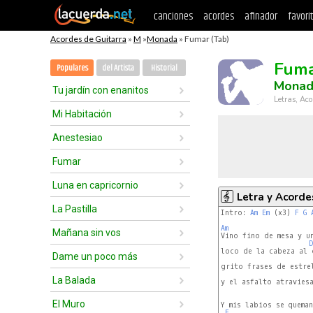
canciones
acordes
afinador
favori
Acordes de Guitarra
»
M
»
Monada
» Fumar (Tab)
Fum
Populares
del Artista
Historial
Monad
Tu jardín con enanitos
Letras, Aco
Mi Habitación
Anestesiao
Fumar
Luna en capricornio
Letra y Acorde
La Pastilla
Intro: 
Am
Em
 (x3) 
F
G
Am
Mañana sin vos
Vino fino de mesa y un
D
loco de la cabeza al c
Dame un poco más
grito frases de estrel
La Balada
y el asfalto atraviesa
El Muro
Y mis labios se queman
F