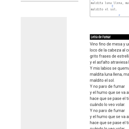
maldita luna llena, ma
E
maldito el sol.

F
Letra de Fumar
Vino fino de mesa y u
loco de la cabeza al 
grito frases de estrel
y el asfalto atraviesa 
Y mis labios se quem
maldita luna llena, mal
maldito el sol.
Y no paro de fumar
y el humo que se va al
hace que se pase el 
cuándo lo veo volar.
Y no paro de fumar
y el humo que se va al
hace que se pase el 
cuándo lo veo volar.