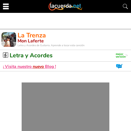
La Trenza
Mon Laferte
Letra y Acordes de Guitarra. Aprende a tocar esta canción
Letra y Acordes
¡ Visita nuestro
nuevo
Blog !