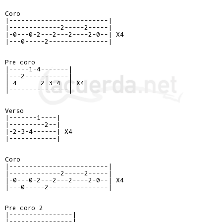
Coro

|-------------------------|

|-------------2-----2-----|

|-0---0-2---2---2----2-0--| X4

|---0-----2---------------|

Pre coro

|-----1-4-------|

|---2-----------|

|-4------2-3-4--| X4

|---------------|

Verso

|-------1----|

|---------2--|

|-2-3-4------| X4

|------------|

Coro

|-------------------------|

|-------------2-----2-----|

|-0---0-2---2---2----2-0--| X4

|---0-----2---------------|

Pre coro 2

|----------------|

|----------------|
