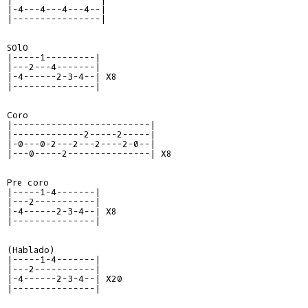
|-4---4---4---4--|

|----------------|

SOlO

|-----1---------|

|---2---4-------|

|-4------2-3-4--| X8

|---------------|

Coro

|-------------------------|

|-------------2-----2-----|

|-0---0-2---2---2----2-0--|

|---0-----2---------------| X8

Pre coro

|-----1-4-------|

|---2-----------|

|-4------2-3-4--| X8

|---------------|

(Hablado)

|-----1-4-------|

|---2-----------|

|-4------2-3-4--| X20

|---------------|
