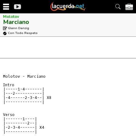
Molotov
Marciano
Glenn Danzig
Con Todo Respeto
Molotov - Marciano

Intro

|-----1-4-------|

|---2-----------|

|-4------2-3-4--| X8

|---------------|

Verso

|-------1----|

|---------2--|

|-2-3-4------| X4

|------------|
