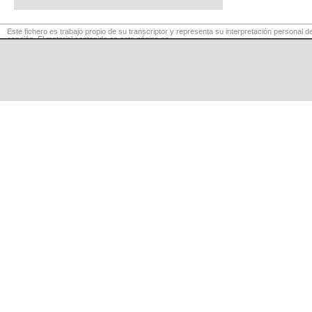
Este fichero es trabajo propio de su transcriptor y representa su interpretación personal de
canción. El material contenido en esta página es
para exclusivo uso privado, por lo que se prohibe su reproducción o retransmisión, así c
su uso para fines comerciales.
©
LaCuerda
.net
·
·
·
aviso legal
privacidad
contacto