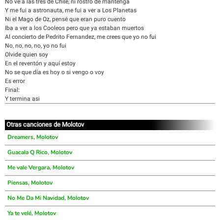
No ve a las tres de Chile, ni rostro de mantenga
Y me fui a astronauta, me fui a ver a Los Planetas
Ni el Mago de Oz, pensé que eran puro cuento
Iba a ver a los Cooleos pero que ya estaban muertos
Al concierto de Pedrito Fernandez, me crees que yo no fui
No, no, no, no, yo no fui
Olvide quien soy
En el reventón y aquí estoy
No se que día es hoy o si vengo o voy
Es error
Final:
Y termina asi
Otras canciones de Molotov
Dreamers, Molotov
Guacala Q Rico, Molotov
Me vale Vergara, Molotov
Piensas, Molotov
No Me Da Mi Navidad, Molotov
Ya te velé, Molotov