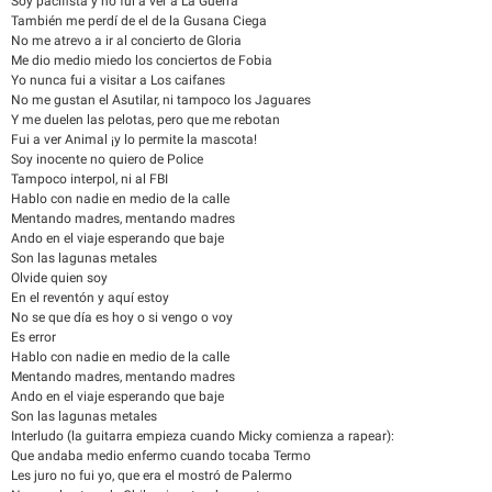
Soy pacifista y no fui a ver a La Guerra
También me perdí de el de la Gusana Ciega
No me atrevo a ir al concierto de Gloria
Me dio medio miedo los conciertos de Fobia
Yo nunca fui a visitar a Los caifanes
No me gustan el Asutilar, ni tampoco los Jaguares
Y me duelen las pelotas, pero que me rebotan
Fui a ver Animal ¡y lo permite la mascota!
Soy inocente no quiero de Police
Tampoco interpol, ni al FBI
Hablo con nadie en medio de la calle
Mentando madres, mentando madres
Ando en el viaje esperando que baje
Son las lagunas metales
Olvide quien soy
En el reventón y aquí estoy
No se que día es hoy o si vengo o voy
Es error
Hablo con nadie en medio de la calle
Mentando madres, mentando madres
Ando en el viaje esperando que baje
Son las lagunas metales
Interludo (la guitarra empieza cuando Micky comienza a rapear):
Que andaba medio enfermo cuando tocaba Termo
Les juro no fui yo, que era el mostró de Palermo