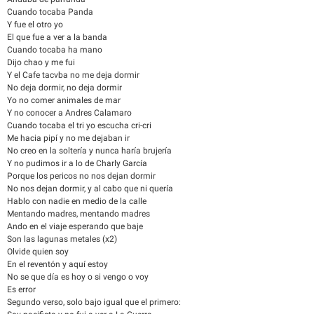
Cuando tocaba Panda
Y fue el otro yo
El que fue a ver a la banda
Cuando tocaba ha mano
Dijo chao y me fui
Y el Cafe tacvba no me deja dormir
No deja dormir, no deja dormir
Yo no comer animales de mar
Y no conocer a Andres Calamaro
Cuando tocaba el tri yo escucha cri-cri
Me hacia pipí y no me dejaban ir
No creo en la soltería y nunca haría brujería
Y no pudimos ir a lo de Charly García
Porque los pericos no nos dejan dormir
No nos dejan dormir, y al cabo que ni quería
Hablo con nadie en medio de la calle
Mentando madres, mentando madres
Ando en el viaje esperando que baje
Son las lagunas metales (x2)
Olvide quien soy
En el reventón y aquí estoy
No se que día es hoy o si vengo o voy
Es error
Segundo verso, solo bajo igual que el primero: