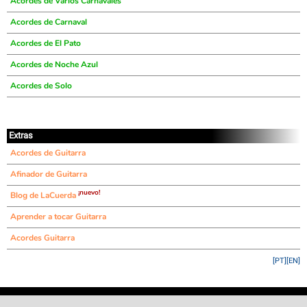
Acordes de Varios Carnavales
Acordes de Carnaval
Acordes de El Pato
Acordes de Noche Azul
Acordes de Solo
Extras
Acordes de Guitarra
Afinador de Guitarra
¡nuevo!
Blog de LaCuerda
Aprender a tocar Guitarra
Acordes Guitarra
[PT]
[EN]
©
LaCuerda
.net
·
·
·
aviso legal
privacidad
contacto