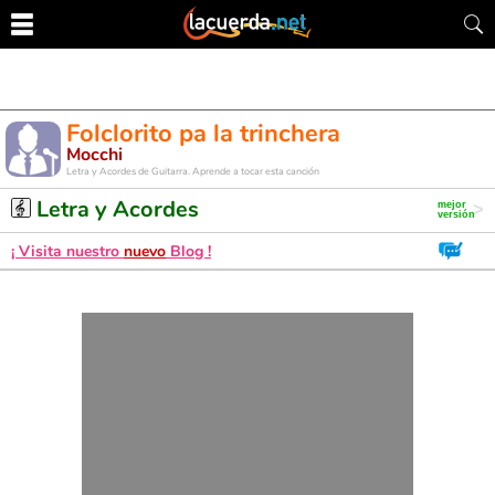
Folclorito pa la trinchera
Mocchi
Letra y Acordes de Guitarra. Aprende a tocar esta canción
Letra y Acordes
¡ Visita nuestro
nuevo
Blog !