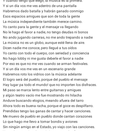
Y cuando tengo que elegir, la música es la primera.
Y si un día vos me ves adentro de una pantalla
Habremos dado batalla y habrán ganado conmigo
Esos espacios amigues que son de toda la gente
La música independiente también merece camino.
Yo canto para la gente y el mensaje va llegando
No le hago el favor a nadie, no tengo deudas ni bonos
No ando jugando carreras, no me ando trepando a nadie
La música no es un globo, aunque esté llena de aire.
Dicen nadie me conoce, pero llegué a tus oídos
Yo canto con todo el cuerpo, con seriedad y conciencia
No hago lobby ni me gusta deberle el favor a nadie
Por eso es que no me ves cuando se arman festivales.
Y si un día vos me ves en un escenario grande
Habremos roto los vidrios con la música adelante
El logro será del pueblo, porque del pueblo el mensaje
Hay lugar pa todo el mundo! que no importen los disfraces.
Mi paso se marca lento entre guitarras y amigues
y algún teatro vacío me fue mostrando mi hilacha
Anduve buscando elogios, meando afuera del tarro
Ahora todo es buena racha, porque el goce es despilfarro.
Prendidas tengo las ganas de cantar y hacer canciones.
Me muevo de pueblo en pueblo donde cantan corazones
Lo que hago me llevo a tomar bondis y aviones
Sin ningún amigo en el Estado, yo viajo con las canciones.