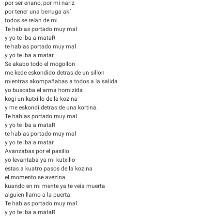
por ser enano, por mi nariz
por tener una berruga akí
todos se reían de mi.
Te habias portado muy mal
y yo te iba a mataR
te habias portado muy mal
y yo te iba a matar.
Se akabo todo el mogollon
me kede eskondido detras de un sillon
mientras akompañabas a todos a la salida
yo buscaba el arma homizida
kogi un kutxillo de la kozina
y me eskondi detras de una kortina.
Te habias portado muy mal
y yo te iba a mataR
te habias portado muy mal
y yo te iba a matar.
Avanzabas por el pasillo
yo levantaba ya mi kutxillo
estas a kuatro pasos de la kozina
el momento se avezina
kuando en mi mente ya te veia muerta
alguien llamo a la puerta.
Te habias portado muy mal
y yo te iba a mataR