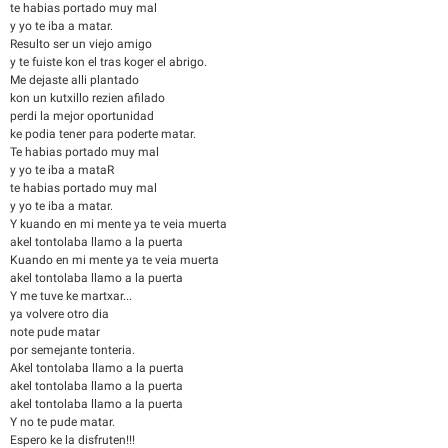
te habias portado muy mal
y yo te iba a matar.
Resulto ser un viejo amigo
y te fuiste kon el tras koger el abrigo.
Me dejaste alli plantado
kon un kutxillo rezien afilado
perdi la mejor oportunidad
ke podia tener para poderte matar.
Te habias portado muy mal
y yo te iba a mataR
te habias portado muy mal
y yo te iba a matar.
Y kuando en mi mente ya te veia muerta
akel tontolaba llamo a la puerta
Kuando en mi mente ya te veia muerta
akel tontolaba llamo a la puerta
Y me tuve ke martxar...
ya volvere otro dia
note pude matar
por semejante tonteria.
Akel tontolaba llamo a la puerta
akel tontolaba llamo a la puerta
akel tontolaba llamo a la puerta
Y no te pude matar.
Espero ke la disfruten!!!